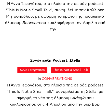
Η Άννα Γεωργάτου, στο πλαίσιο της σειράς podcast
"This Is Not a Small Talk", συνομιλεί με την Καλλιόπη
Μητροπούλου, με αφορμή το πρώτο της προσωπικό
άλμπουμ
Between
που κυκλοφόρησε τον Απρίλιο από
την ...
Συνέντευξη
Podcast:
Σtella
Άννα Γεωργάτου
This Is Not a Small Talk
in
CONVERSATIONS
Η Άννα Γεωργάτου, στο πλαίσιο της σειράς podcast
"This Is Not a Small Talk", συνομιλεί με τη Σtella, με
αφορμή το νέο της άλμπουμ
Adagio
που
κυκλοφόρησε στις 4 Απριλίου από την Sup Bop.