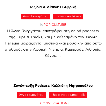
Ταξίδια
&
Δίσκοι:
Η
Αφρική
Άννα Γεωργάτου
Ταξίδια και Δίσκοι
in
POP CULTURE
Η Άννα Γεωργάτου επιστρέφει στη σειρά podcasts
της, Trips & Tracks, και με καλεσμένο τον Xavier
Hallauer μοιράζονται μυστικά -και μουσική- από οκτώ
σταθμούς στην Αφρική: Νιγηρία, Καμερούν, Αιθιοπία,
Κένυα, ...
Συνέντευξη
Podcast:
Καλλιόπη
Μητροπούλου
Άννα Γεωργάτου
This Is Not a Small Talk
in
CONVERSATIONS