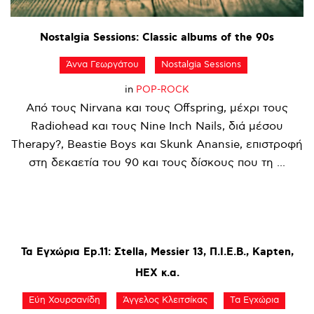
Nostalgia
Sessions:
Classic
albums
of
the
90s
Άννα Γεωργάτου
Nostalgia Sessions
in
POP-ROCK
Από τους Nirvana και τους Offspring, μέχρι τους
Radiohead και τους Nine Inch Nails, διά μέσου
Therapy?, Beastie Boys και Skunk Anansie, επιστροφή
στη δεκαετία του 90 και τους δίσκους που τη ...
Τα
Εγχώρια
Ep.11:
Σtella,
Messier
13,
Π.Ι.Ε.Β.,
Kapten,
HEX
κ.α.
Εύη Χουρσανίδη
Άγγελος Κλειτσίκας
Τα Εγχώρια