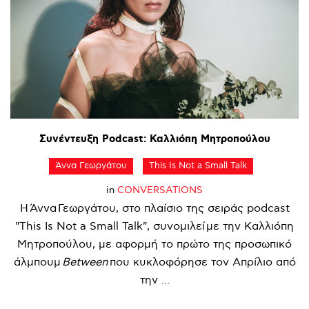
Συνέντευξη
Podcast:
Καλλιόπη
Μητροπούλου
Άννα Γεωργάτου
This Is Not a Small Talk
in
CONVERSATIONS
Η Άννα Γεωργάτου, στο πλαίσιο της σειράς podcast
"This Is Not a Small Talk", συνομιλεί με την Καλλιόπη
Μητροπούλου, με αφορμή το πρώτο της προσωπικό
άλμπουμ
Between
που κυκλοφόρησε τον Απρίλιο από
την ...