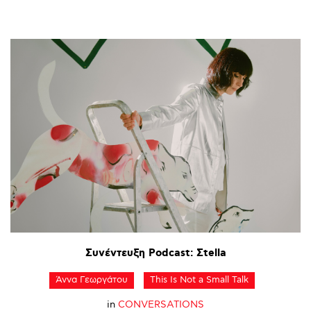
Συνέντευξη
Podcast:
Σtella
Άννα Γεωργάτου
This Is Not a Small Talk
in
CONVERSATIONS