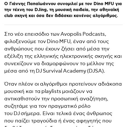
Ο
Γιάννης
Παπαϊωάννου
συνομιλεί
με
τον
Dino
MFU
για
την
τέχνη
του
DJing,
τη
μουσική
παιδεία,
την
αθηναϊκή
club
σκηνή
και
όσα
δεν
διδάσκει
κανένας
αλγόριθμος.
Στο νέο επεισόδιο των Avopolis Podcasts,
φιλοξενούμε τον Dino MFU, έναν από τους
ανθρώπους που έχουν ζήσει από μέσα την
εξέλιξη της ελληνικής ηλεκτρονικής σκηνής και
συνεχίζουν να διαμορφώνουν το μέλλον της
μέσα από τη DJ Survival Academy (DJSA).
Όταν πλέον οι αλγόριθμοι προτείνουν αδιάκοπα
μουσική και τα playlists μοιάζουν να
αντικαθιστούν την προσωπική αναζήτηση,
συζητάμε για τον πραγματικό ρόλο
του DJ σήμερα. Είναι τελικά ένας άνθρωπος
που παίζει τραγούδια ή ένας αφηγητής που