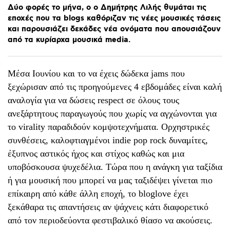
Δύο
φορές
το
μήνα,
ο
ο
Δημήτρης
Λιλής
θυμάται
τις
εποχές
που
τα
blogs
καθόριζαν
τις
νέες
μουσικές
τάσεις
και
παρουσιάζει
δεκάδες
νέα
ονόματα
που
απουσιάζουν
από
τα
κυρίαρχα
μουσικά
media.
Μέσα Ιουνίου και το να έχεις δώδεκα jams που
ξεχώρισαν από τις προηγούμενες 4 εβδομάδες είναι καλή
αναλογία για να δώσεις respect σε όλους τους
ανεξάρτητους παραγωγούς που χωρίς να αγχώνονται για
το virality παραδιδούν κομψοτεχνήματα. Ορχηστρικές
συνθέσεις, καλοφτιαγμένοι indie pop rock δυναμίτες,
έξυπνος αστικός ήχος και στίχος καθώς και μια
υποβόσκουσα ψυχεδέλια. Τώρα που η ανάγκη για ταξίδια
ή για μουσική που μπορεί να μας ταξιδέψει γίνεται πιο
επίκαιρη από κάθε άλλη εποχή, το bloglοve έχει
ξεκάθαρα τις απαντήσεις αν ψάχνεις κάτι διαφορετικό
από τον περιοδεύοντα φεστιβαλικό θίασο να ακούσεις.