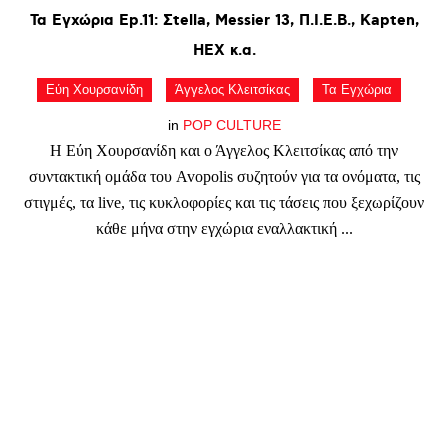
Τα
Εγχώρια
Ep.11:
Σtella,
Messier
13,
Π.Ι.Ε.Β.,
Kapten,
HEX
κ.α.
Εύη Χουρσανίδη
Άγγελος Κλειτσίκας
Τα Εγχώρια
in
POP CULTURE
Η Εύη Χουρσανίδη και ο Άγγελος Κλειτσίκας από την
συντακτική ομάδα του Avopolis συζητούν για τα ονόματα, τις
στιγμές, τα live, τις κυκλοφορίες και τις τάσεις που ξεχωρίζουν
κάθε μήνα στην εγχώρια εναλλακτική ...