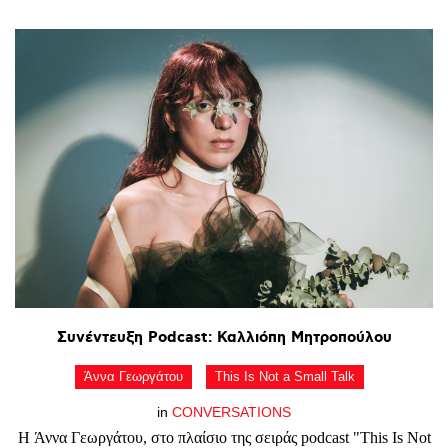
Συνέντευξη
Podcast:
Καλλιόπη
Μητροπούλου
Άννα Γεωργάτου
This Is Not a Small Talk
in
CONVERSATIONS
Η Άννα Γεωργάτου, στο πλαίσιο της σειράς podcast "This Is Not