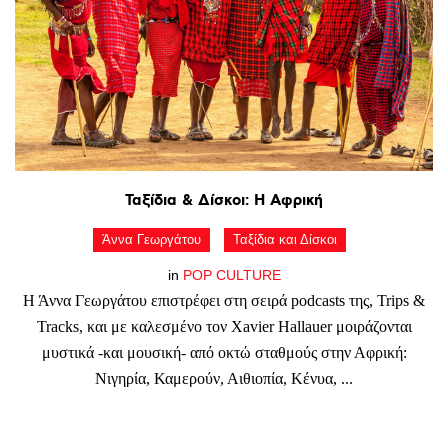
Ταξίδια
&
Δίσκοι:
Η
Αφρική
Άννα Γεωργάτου
Ταξίδια και Δίσκοι
in
POP CULTURE
Η Άννα Γεωργάτου επιστρέφει στη σειρά podcasts της, Trips &
Tracks, και με καλεσμένο τον Xavier Hallauer μοιράζονται
μυστικά -και μουσική- από οκτώ σταθμούς στην Αφρική:
Νιγηρία, Καμερούν, Αιθιοπία, Κένυα, ...