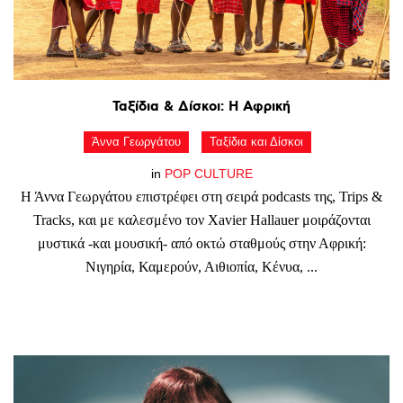
Ταξίδια
&
Δίσκοι:
Η
Αφρική
Άννα Γεωργάτου
Ταξίδια και Δίσκοι
in
POP CULTURE
Η Άννα Γεωργάτου επιστρέφει στη σειρά podcasts της, Trips &
Tracks, και με καλεσμένο τον Xavier Hallauer μοιράζονται
μυστικά -και μουσική- από οκτώ σταθμούς στην Αφρική:
Νιγηρία, Καμερούν, Αιθιοπία, Κένυα, ...