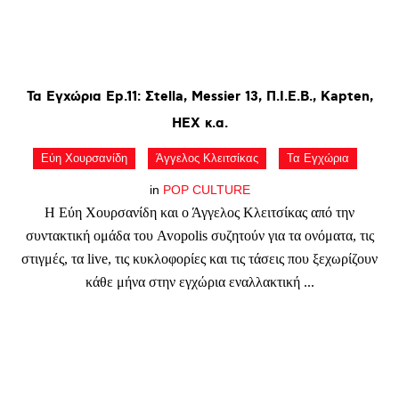
Τα
Εγχώρια
Ep.11:
Σtella,
Messier
13,
Π.Ι.Ε.Β.,
Kapten,
HEX
κ.α.
Εύη Χουρσανίδη
Άγγελος Κλειτσίκας
Τα Εγχώρια
in
POP CULTURE
Η Εύη Χουρσανίδη και ο Άγγελος Κλειτσίκας από την
συντακτική ομάδα του Avopolis συζητούν για τα ονόματα, τις
στιγμές, τα live, τις κυκλοφορίες και τις τάσεις που ξεχωρίζουν
κάθε μήνα στην εγχώρια εναλλακτική ...