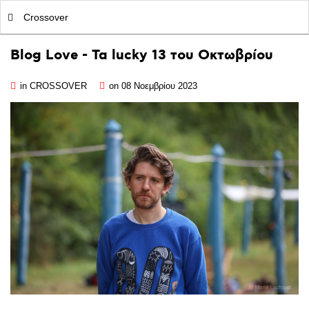
MY|PODCASTS BY AVOPOLIS
Crossover
Blog
Love
-
Τα
lucky
13
του
Οκτωβρίου
in
CROSSOVER
on 08 Νοεμβρίου 2023