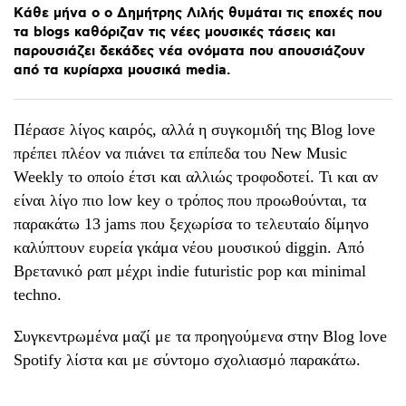
Kάθε
μήνα
ο
ο
Δημήτρης
Λιλής
θυμάται
τις
εποχές
που
τα
blogs
καθόριζαν
τις
νέες
μουσικές
τάσεις
και
παρουσιάζει
δεκάδες
νέα
ονόματα
που
απουσιάζουν
από
τα
κυρίαρχα
μουσικά
media.
Πέρασε λίγος καιρός, αλλά η συγκομιδή της Blog love
πρέπει πλέον να πιάνει τα επίπεδα του New Music
Weekly το οποίο έτσι και αλλιώς τροφοδοτεί. Τι και αν
είναι λίγο πιο low key ο τρόπος που προωθούνται, τα
παρακάτω 13 jams που ξεχωρίσα το τελευταίο δίμηνο
καλύπτουν ευρεία γκάμα νέου μουσικού diggin. Από
Βρετανικό ραπ μέχρι indie futuristic pop και minimal
techno.
Συγκεντρωμένα μαζί με τα προηγούμενα στην Blog love
Spotify λίστα και με σύντομο σχολιασμό παρακάτω.