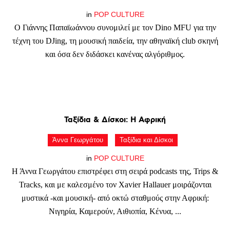
in
POP CULTURE
Ο Γιάννης Παπαϊωάννου συνομιλεί με τον Dino MFU για την
τέχνη του DJing, τη μουσική παιδεία, την αθηναϊκή club σκηνή
και όσα δεν διδάσκει κανένας αλγόριθμος.
Ταξίδια
&
Δίσκοι:
Η
Αφρική
Άννα Γεωργάτου
Ταξίδια και Δίσκοι
in
POP CULTURE
Η Άννα Γεωργάτου επιστρέφει στη σειρά podcasts της, Trips &
Tracks, και με καλεσμένο τον Xavier Hallauer μοιράζονται
μυστικά -και μουσική- από οκτώ σταθμούς στην Αφρική:
Νιγηρία, Καμερούν, Αιθιοπία, Κένυα, ...