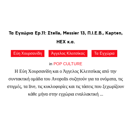
Τα
Εγχώρια
Ep.11:
Σtella,
Messier
13,
Π.Ι.Ε.Β.,
Kapten,
HEX
κ.α.
Εύη Χουρσανίδη
Άγγελος Κλειτσίκας
Τα Εγχώρια
in
POP CULTURE
Η Εύη Χουρσανίδη και ο Άγγελος Κλειτσίκας από την
συντακτική ομάδα του Avopolis συζητούν για τα ονόματα, τις
στιγμές, τα live, τις κυκλοφορίες και τις τάσεις που ξεχωρίζουν
κάθε μήνα στην εγχώρια εναλλακτική ...