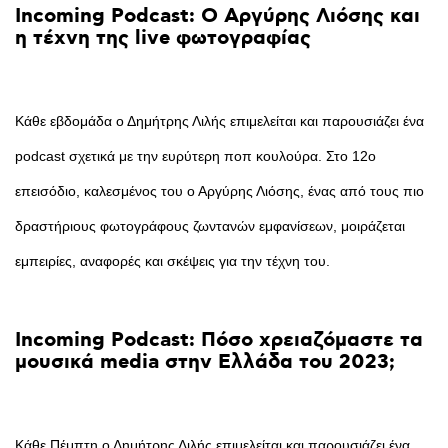
Incoming
Podcast:
Ο
Αργύρης
Λιόσης
και
η
τέχνη
της
live
φωτογραφίας
Κάθε εβδομάδα ο Δημήτρης Λιλής επιμελείται και παρουσιάζει ένα
podcast σχετικά με την ευρύτερη ποπ κουλούρα. Στο 12ο
επεισόδιο, καλεσμένος του ο Αργύρης Λιόσης, ένας από τους πιο
δραστήριους φωτογράφους ζωντανών εμφανίσεων, μοιράζεται
εμπειρίες, αναφορές και σκέψεις για την τέχνη του.
Incoming
Podcast:
Πόσο
χρειαζόμαστε
τα
μουσικά
media
στην
Ελλάδα
του
2023;
Κάθε Πέμπτη ο Δημήτρης Λιλής επιμελείται και παρουσιάζει ένα