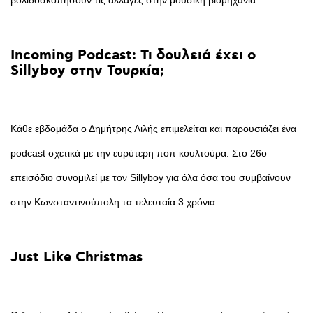
βολιδοσκοπήσουν τις αλλαγές στην μουσική βιομηχανία.
Incoming
Podcast:
Τι
δουλειά
έχει
ο
Sillyboy
στην
Τουρκία;
Κάθε εβδομάδα ο Δημήτρης Λιλής επιμελείται και παρουσιάζει ένα
podcast σχετικά με την ευρύτερη ποπ κουλτούρα. Στο 26ο
επεισόδιο συνομιλεί με τον Sillyboy για όλα όσα του συμβαίνουν
στην Κωνσταντινούπολη τα τελευταία 3 χρόνια.
Just
Like
Christmas