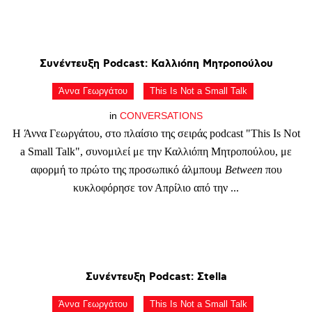
Συνέντευξη
Podcast:
Καλλιόπη
Μητροπούλου
Άννα Γεωργάτου
This Is Not a Small Talk
in
CONVERSATIONS
Η Άννα Γεωργάτου, στο πλαίσιο της σειράς podcast "This Is Not
a Small Talk", συνομιλεί με την Καλλιόπη Μητροπούλου, με
αφορμή το πρώτο της προσωπικό άλμπουμ
Between
που
κυκλοφόρησε τον Απρίλιο από την ...
Συνέντευξη
Podcast:
Σtella
Άννα Γεωργάτου
This Is Not a Small Talk