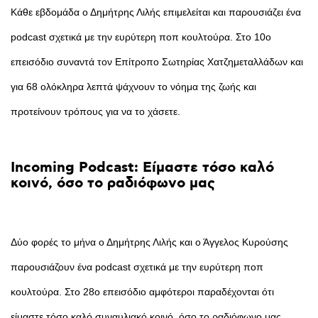
Κάθε εβδομάδα ο Δημήτρης Λιλής επιμελείται και παρουσιάζει ένα
podcast σχετικά με την ευρύτερη ποπ κουλτούρα. Στο 10ο
επεισόδιο συναντά τον Επίτροπο Σωτηρίας Χατζημεταλλάδων και
για 68 ολόκληρα λεπτά ψάχνουν το νόημα της ζωής και
προτείνουν τρόπους για να το χάσετε.
Incoming
Podcast:
Είμαστε
τόσο
καλό
κοινό,
όσο
το
ραδιόφωνο
μας
Δύο φορές το μήνα ο Δημήτρης Λιλής και ο Άγγελος Κυρούσης
παρουσιάζουν ένα podcast σχετικά με την ευρύτερη ποπ
κουλτούρα. Στο 28ο επεισόδιο αμφότεροι παραδέχονται ότι
είμαστε τόσο καλό συναυλιακό κοινό, όσο το ραδιόφωνο μας.