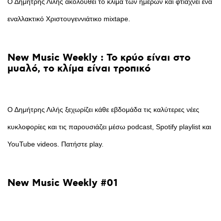
Ο Δημήτρης Λιλής ακολουθεί το κλίμα των ημερών και φτιάχνει ένα
εναλλακτικό Χριστουγεννιάτικο mixtape.
New
Music
Weekly
:
Το
κρύο
είναι
στο
μυαλό,
το
κλίμα
είναι
τροπικό
Ο Δημήτρης Λιλής ξεχωρίζει κάθε εβδομάδα τις καλύτερες νέες
κυκλοφορίες και τις παρουσιάζει μέσω podcast, Spotify playlist και
YouTube videos. Πατήστε play.
New
Music
Weekly
#01