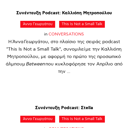
Συνέντευξη
Podcast:
Καλλιόπη
Μητροπούλου
Άννα Γεωργάτου
This Is Not a Small Talk
in
CONVERSATIONS
Η Άννα Γεωργάτου, στο πλαίσιο της σειράς podcast
"This Is Not a Small Talk", συνομιλεί με την Καλλιόπη
Μητροπούλου, με αφορμή το πρώτο της προσωπικό
άλμπουμ
Between
που κυκλοφόρησε τον Απρίλιο από
την ...
Συνέντευξη
Podcast:
Σtella
Άννα Γεωργάτου
This Is Not a Small Talk