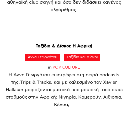
αθηναϊκή club σκηνή και όσα δεν διδάσκει κανένας
αλγόριθμος.
Ταξίδια
&
Δίσκοι:
Η
Αφρική
Άννα Γεωργάτου
Ταξίδια και Δίσκοι
in
POP CULTURE
Η Άννα Γεωργάτου επιστρέφει στη σειρά podcasts
της, Trips & Tracks, και με καλεσμένο τον Xavier
Hallauer μοιράζονται μυστικά -και μουσική- από οκτώ
σταθμούς στην Αφρική: Νιγηρία, Καμερούν, Αιθιοπία,
Κένυα, ...