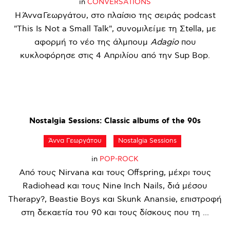
in
CONVERSATIONS
Η Άννα Γεωργάτου, στο πλαίσιο της σειράς podcast
"This Is Not a Small Talk", συνομιλεί με τη Σtella, με
αφορμή το νέο της άλμπουμ
Adagio
που
κυκλοφόρησε στις 4 Απριλίου από την Sup Bop.
Nostalgia
Sessions:
Classic
albums
of
the
90s
Άννα Γεωργάτου
Nostalgia Sessions
in
POP-ROCK
Από τους Nirvana και τους Offspring, μέχρι τους
Radiohead και τους Nine Inch Nails, διά μέσου
Therapy?, Beastie Boys και Skunk Anansie, επιστροφή
στη δεκαετία του 90 και τους δίσκους που τη ...