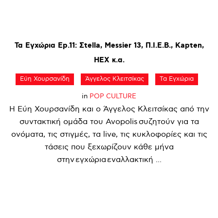
Τα
Εγχώρια
Ep.11:
Σtella,
Messier
13,
Π.Ι.Ε.Β.,
Kapten,
HEX
κ.α.
Εύη Χουρσανίδη
Άγγελος Κλειτσίκας
Τα Εγχώρια
in
POP CULTURE
Η Εύη Χουρσανίδη και ο Άγγελος Κλειτσίκας από την
συντακτική ομάδα του Avopolis συζητούν για τα
ονόματα, τις στιγμές, τα live, τις κυκλοφορίες και τις
τάσεις που ξεχωρίζουν κάθε μήνα
στην εγχώρια εναλλακτική ...