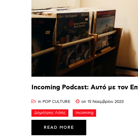
Incoming
Podcast:
Αυτό
με
τον
Επ
in
POP CULTURE
on 15 Νοεμβρίου 2023
Δημήτρης Λιλής
Incoming
READ MORE