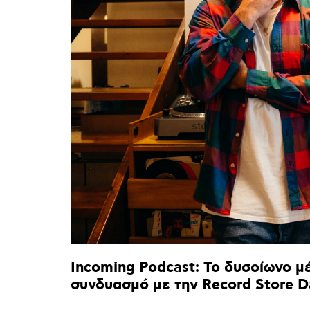
Incoming
Podcast:
Το
δυσοίωνο
μ
συνδυασμό
με
την
Record
Store
D