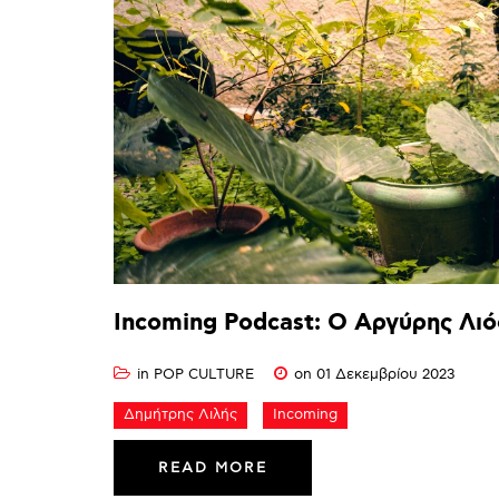
Incoming
Podcast:
Ο
Αργύρης
Λιό
in
POP CULTURE
on 01 Δεκεμβρίου 2023
Δημήτρης Λιλής
Incoming
READ MORE