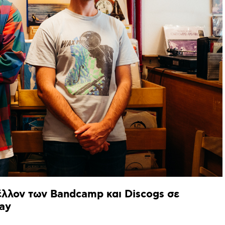
έλλον
των
Bandcamp
και
Discogs
σε
ay