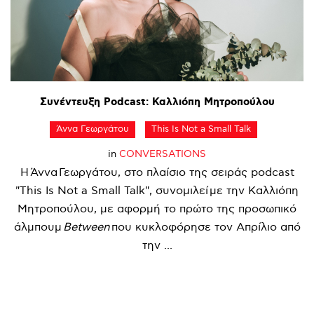
Συνέντευξη
Podcast:
Καλλιόπη
Μητροπούλου
Άννα Γεωργάτου
This Is Not a Small Talk
in
CONVERSATIONS
Η Άννα Γεωργάτου, στο πλαίσιο της σειράς podcast
"This Is Not a Small Talk", συνομιλεί με την Καλλιόπη
Μητροπούλου, με αφορμή το πρώτο της προσωπικό
άλμπουμ
Between
που κυκλοφόρησε τον Απρίλιο από
την ...