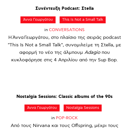
Συνέντευξη
Podcast:
Σtella
Άννα Γεωργάτου
This Is Not a Small Talk
in
CONVERSATIONS
Η Άννα Γεωργάτου, στο πλαίσιο της σειράς podcast
"This Is Not a Small Talk", συνομιλεί με τη Σtella, με
αφορμή το νέο της άλμπουμ
Adagio
που
κυκλοφόρησε στις 4 Απριλίου από την Sup Bop.
Nostalgia
Sessions:
Classic
albums
of
the
90s
Άννα Γεωργάτου
Nostalgia Sessions
in
POP-ROCK
Από τους Nirvana και τους Offspring, μέχρι τους