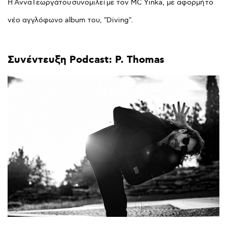
Η Άννα Γεωργάτου συνομιλεί με τον MC Yinka, με αφορμή το
νέο αγγλόφωνο album του, "Diving".
Συνέντευξη
Podcast:
P.
Thomas