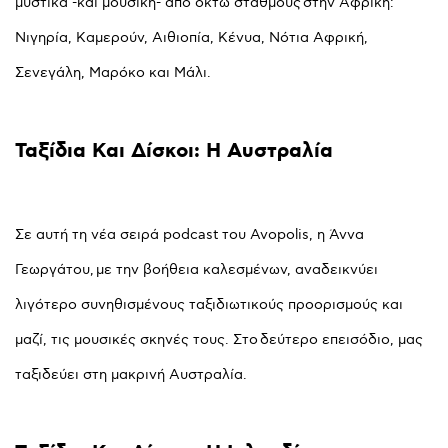
μυστικά -και μουσική- από οκτώ σταθμούς στην Αφρική:
Νιγηρία, Καμερούν, Αιθιοπία, Κένυα, Νότια Αφρική,
Σενεγάλη, Μαρόκο και Μάλι.
Ταξίδια
Και
Δίσκοι:
Η
Αυστραλία
Σε αυτή τη νέα σειρά podcast του Avopolis, η Άννα
Γεωργάτου, με την βοήθεια καλεσμένων, αναδεικνύει
λιγότερο συνηθισμένους ταξιδιωτικούς προορισμούς και
μαζί, τις μουσικές σκηνές τους. Στο δεύτερο επεισόδιο, μας
ταξιδεύει στη μακρινή Αυστραλία.