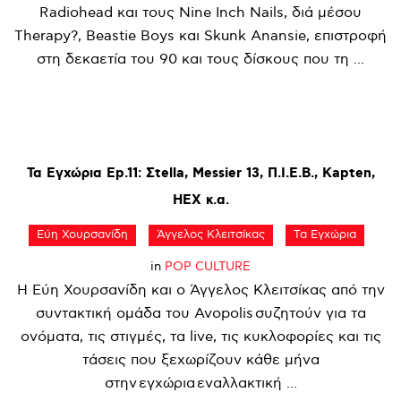
Radiohead και τους Nine Inch Nails, διά μέσου
Therapy?, Beastie Boys και Skunk Anansie, επιστροφή
στη δεκαετία του 90 και τους δίσκους που τη ...
Τα
Εγχώρια
Ep.11:
Σtella,
Messier
13,
Π.Ι.Ε.Β.,
Kapten,
HEX
κ.α.
Εύη Χουρσανίδη
Άγγελος Κλειτσίκας
Τα Εγχώρια
in
POP CULTURE
Η Εύη Χουρσανίδη και ο Άγγελος Κλειτσίκας από την
συντακτική ομάδα του Avopolis συζητούν για τα
ονόματα, τις στιγμές, τα live, τις κυκλοφορίες και τις
τάσεις που ξεχωρίζουν κάθε μήνα
στην εγχώρια εναλλακτική ...