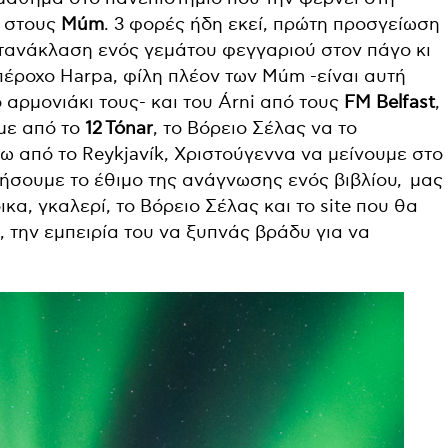
ά στους
Múm
. 3 φορές ήδη εκεί, πρώτη προσγείωση
ντανάκλαση ενός γεμάτου φεγγαριού στον πάγο κι
έροχο Harpa, φίλη πλέον των Múm -είναι αυτή
 αρμονιάκι τους- και του Árni από τους
FM Belfast
,
με από το
12
Tónar
, το Βόρειο Σέλας να το
ω από το Reykjavík, Χριστούγεννα να μείνουμε στο
ήσουμε το έθιμο της ανάγνωσης ενός βιβλίου,
μας
ικα, γκαλερί, το Βόρειο Σέλας και το site που θα
), την εμπειρία του να ξυπνάς βράδυ για να