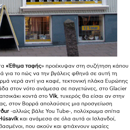
τα
«Έθιμα ταφής
» προέκυψαν στη συζήτηση κάπου
ά για το πώς να την βγάλεις φθηνά σε αυτή τη
ερμά νερά αντί για καφέ, τεκτονική πλάκα Ευρώπης
κάδα στον νότο ανάμεσα σε παγετώνες, στο Glacier
κατσικάκι κοντά στο
Vik
, τυχερός θα είσαι αν στην
ίας, στον Βορρά απολαύσεις μια προσγείωση
rður
-αλλιώς βάλε You Tube-, πολύχρωμα σπίτια
Húsavík
και ανάμεσα σε όλα αυτά οι Ισλανδοί,
αβασμένοι, που ακούν και φτιάχνουν ωραίες