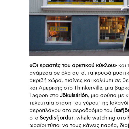
«Οι εραστές του αρκτικού κύκλου»
και 
ανάμεσα σε όλα αυτά, τα κρυφά μυστικ
ακριβή χώρα, πισίνες και κολύμπι σε θ
και Αμερικής στο Thinkerville, μια βαρ
Lagoon
στο
Jökulsárlón
, μια σούπα με 
τελευταία στάση του γύρου της Ισλανδ
αεροπλάνου στο αεροδρόμιο του
Ísafjö
στο
Seydisfjordur
, whale watching στο
ωραίοι τύποι να τους κάνεις παρέα, δι