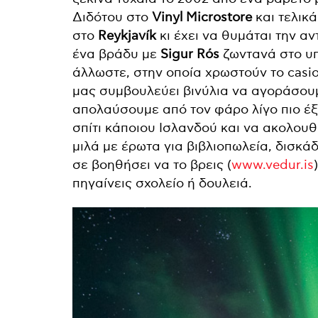
Διδότου στο
Vinyl Microstore
και τελικ
στο
Reykjavík
κι έχει να θυμάται την α
ένα βράδυ με
Sigur Rós
ζωντανά στο υπ
άλλωστε, στην οποία χρωστούν το casio
μας συμβουλεύει βινύλια να αγοράσου
απολαύσουμε από τον φάρο λίγο πιο έξ
σπίτι κάποιου Ισλανδού και να ακολουθ
μιλά με έρωτα για βιβλιοπωλεία, δισκάδ
σε βοηθήσει να το βρεις (
www.vedur.is
πηγαίνεις σχολείο ή δουλειά.