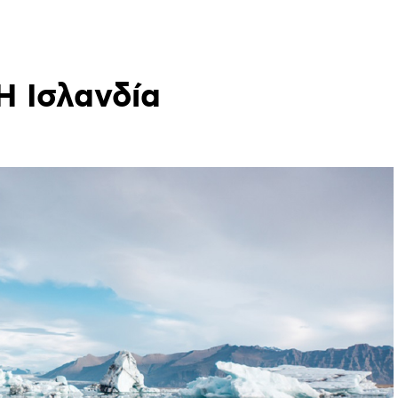
HOME
PODCASTS
CONVERSATIONS
MIXTAPES
NEW 
Η
Ισλανδία