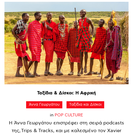
Ταξίδια
&
Δίσκοι:
Η
Αφρική
Άννα Γεωργάτου
Ταξίδια και Δίσκοι
in
POP CULTURE
Η Άννα Γεωργάτου επιστρέφει στη σειρά podcasts
της, Trips & Tracks, και με καλεσμένο τον Xavier