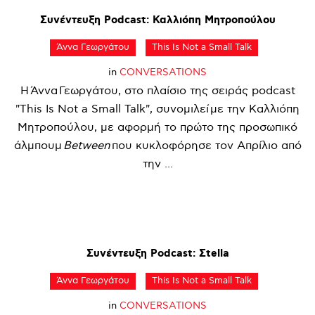
Συνέντευξη
Podcast:
Καλλιόπη
Μητροπούλου
Άννα Γεωργάτου
This Is Not a Small Talk
in
CONVERSATIONS
Η Άννα Γεωργάτου, στο πλαίσιο της σειράς podcast
"This Is Not a Small Talk", συνομιλεί με την Καλλιόπη
Μητροπούλου, με αφορμή το πρώτο της προσωπικό
άλμπουμ
Between
που κυκλοφόρησε τον Απρίλιο από
την ...
Συνέντευξη
Podcast:
Σtella
Άννα Γεωργάτου
This Is Not a Small Talk
in
CONVERSATIONS