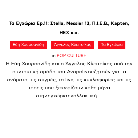
Τα
Εγχώρια
Ep.11:
Σtella,
Messier
13,
Π.Ι.Ε.Β.,
Kapten,
HEX
κ.α.
Εύη Χουρσανίδη
Άγγελος Κλειτσίκας
Τα Εγχώρια
in
POP CULTURE
Η Εύη Χουρσανίδη και ο Άγγελος Κλειτσίκας από την
συντακτική ομάδα του Avopolis συζητούν για τα
ονόματα, τις στιγμές, τα live, τις κυκλοφορίες και τις
τάσεις που ξεχωρίζουν κάθε μήνα
στην εγχώρια εναλλακτική ...