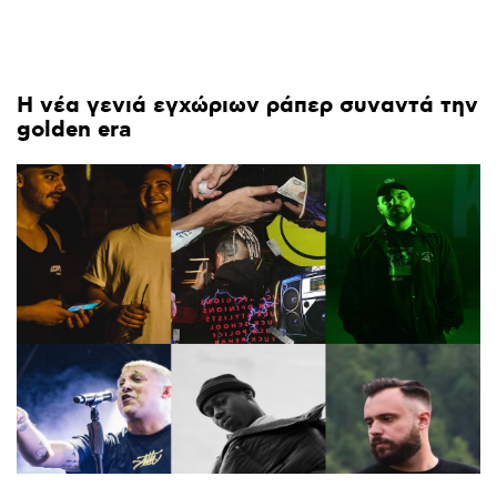
H
νέα
γενιά
εγχώριων
ράπερ
συναντά
την
golden
era