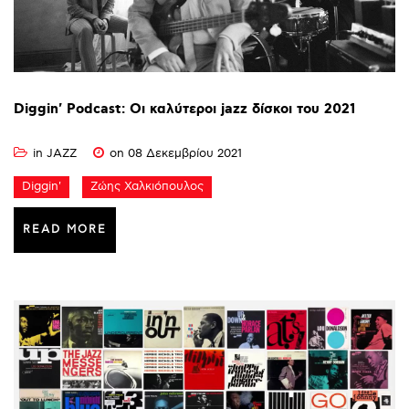
Diggin'
Podcast:
Οι
καλύτεροι
jazz
δίσκοι
του
2021
in
JAZZ
on 08 Δεκεμβρίου 2021
Diggin'
Ζώης Χαλκιόπουλος
READ MORE