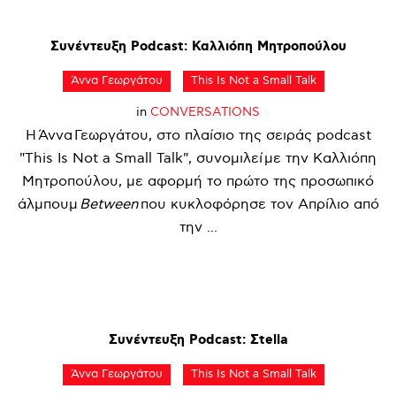
Συνέντευξη
Podcast:
Καλλιόπη
Μητροπούλου
Άννα Γεωργάτου
This Is Not a Small Talk
in
CONVERSATIONS
Η Άννα Γεωργάτου, στο πλαίσιο της σειράς podcast
"This Is Not a Small Talk", συνομιλεί με την Καλλιόπη
Μητροπούλου, με αφορμή το πρώτο της προσωπικό
άλμπουμ
Between
που κυκλοφόρησε τον Απρίλιο από
την ...
Συνέντευξη
Podcast:
Σtella
Άννα Γεωργάτου
This Is Not a Small Talk