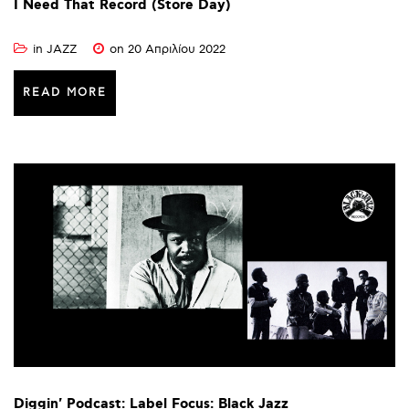
I
Need
That
Record
(Store
Day)
in
JAZZ
on 20 Απριλίου 2022
READ MORE
Diggin'
Podcast:
Label
Focus:
Black
Jazz