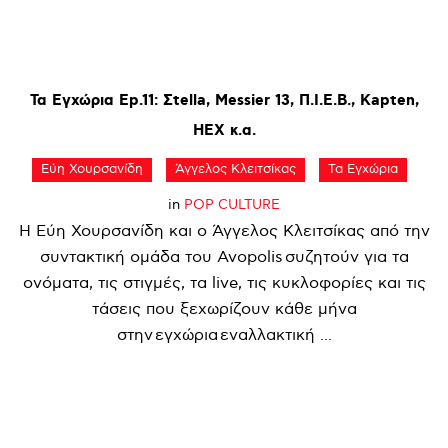
Τα
Εγχώρια
Ep.11:
Σtella,
Messier
13,
Π.Ι.Ε.Β.,
Kapten,
HEX
κ.α.
Εύη Χουρσανίδη
Άγγελος Κλειτσίκας
Τα Εγχώρια
in
POP CULTURE
Η Εύη Χουρσανίδη και ο Άγγελος Κλειτσίκας από την
συντακτική ομάδα του Avopolis συζητούν για τα
ονόματα, τις στιγμές, τα live, τις κυκλοφορίες και τις
τάσεις που ξεχωρίζουν κάθε μήνα
στην εγχώρια εναλλακτική ...