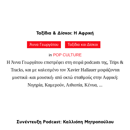
Ταξίδια
&
Δίσκοι:
Η
Αφρική
Άννα Γεωργάτου
Ταξίδια και Δίσκοι
in
POP CULTURE
Η Άννα Γεωργάτου επιστρέφει στη σειρά podcasts της, Trips &
Tracks, και με καλεσμένο τον Xavier Hallauer μοιράζονται
μυστικά -και μουσική- από οκτώ σταθμούς στην Αφρική:
Νιγηρία, Καμερούν, Αιθιοπία, Κένυα, ...
Συνέντευξη
Podcast:
Καλλιόπη
Μητροπούλου