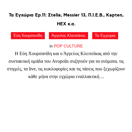
Τα
Εγχώρια
Ep.11:
Σtella,
Messier
13,
Π.Ι.Ε.Β.,
Kapten,
HEX
κ.α.
Εύη Χουρσανίδη
Άγγελος Κλειτσίκας
Τα Εγχώρια
in
POP CULTURE
Η Εύη Χουρσανίδη και ο Άγγελος Κλειτσίκας από την
συντακτική ομάδα του Avopolis συζητούν για τα ονόματα, τις
στιγμές, τα live, τις κυκλοφορίες και τις τάσεις που ξεχωρίζουν
κάθε μήνα στην εγχώρια εναλλακτική ...