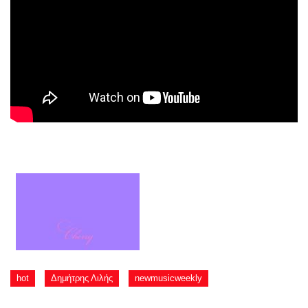
hot
Δημήτρης Λιλής
newmusicweekly