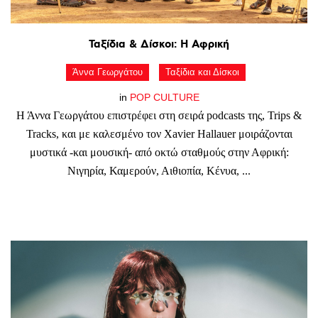
Ταξίδια
&
Δίσκοι:
Η
Αφρική
Άννα Γεωργάτου
Ταξίδια και Δίσκοι
in
POP CULTURE
Η Άννα Γεωργάτου επιστρέφει στη σειρά podcasts της, Trips &
Tracks, και με καλεσμένο τον Xavier Hallauer μοιράζονται
μυστικά -και μουσική- από οκτώ σταθμούς στην Αφρική:
Νιγηρία, Καμερούν, Αιθιοπία, Κένυα, ...