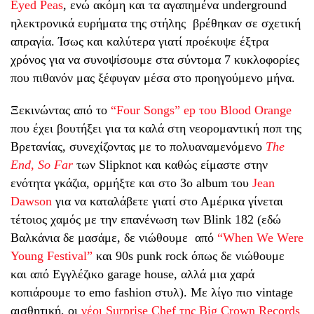
Eyed Peas
, ενώ ακόμη και τα αγαπημένα underground
ηλεκτρονικά ευρήματα της στήλης
βρέθηκαν σε σχετική
απραγία. Ίσως και καλύτερα γιατί προέκυψε έξτρα
χρόνος για να συνοψίσουμε στα σύντομα 7 κυκλοφορίες
που πιθανόν μας ξέφυγαν μέσα στο προηγούμενο μήνα.
Ξεκινώντας από το
“Four Songs” ep του Blood Orange
που έχει βουτήξει για τα καλά στη νεορομαντική ποπ της
Βρετανίας, συνεχίζοντας με το πολυαναμενόμενο
Τhe
End, So Far
των Slipknot και καθώς είμαστε στην
ενότητα γκάζια, ορμήξτε και στο 3ο album του
Jean
Dawson
για να καταλάβετε γιατί στο Αμέρικα γίνεται
τέτοιος χαμός με την επανένωση των Blink 182 (εδώ
Βαλκάνια δε μασάμε, δε νιώθουμε
από
“When We Were
Young Festival”
και 90s punk rock όπως δε νιώθουμε
και από Εγγλέζικο garage house, αλλά μια χαρά
κοπιάρουμε το emo fashion στυλ). Mε λίγο πιο vintage
αισθητική, οι
νέοι Surprise Chef της Big Crown Records