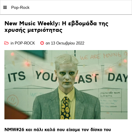
MY|PODCASTS BY AVOPOLIS
Pop-Rock
New
Music
Weekly:
Η
εβδομάδα
της
χρυσής
μετριότητας
in
POP-ROCK
on 13 Οκτωβρίου 2022
ΝΜW#26
και
πάλι
καλά
που
είχαμε
τον
δίσκο
του