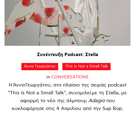
Συνέντευξη
Podcast:
Σtella
Άννα Γεωργάτου
This Is Not a Small Talk
in
CONVERSATIONS
Η Άννα Γεωργάτου, στο πλαίσιο της σειράς podcast
"This Is Not a Small Talk", συνομιλεί με τη Σtella, με
αφορμή το νέο της άλμπουμ
Adagio
που
κυκλοφόρησε στις 4 Απριλίου από την Sup Bop.