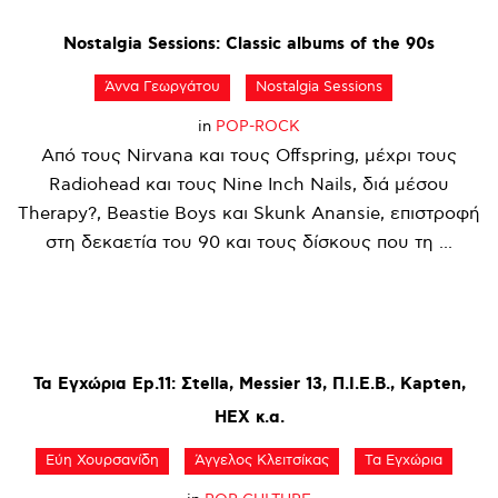
Nostalgia
Sessions:
Classic
albums
of
the
90s
Άννα Γεωργάτου
Nostalgia Sessions
in
POP-ROCK
Από τους Nirvana και τους Offspring, μέχρι τους
Radiohead και τους Nine Inch Nails, διά μέσου
Therapy?, Beastie Boys και Skunk Anansie, επιστροφή
στη δεκαετία του 90 και τους δίσκους που τη ...
Τα
Εγχώρια
Ep.11:
Σtella,
Messier
13,
Π.Ι.Ε.Β.,
Kapten,
HEX
κ.α.
Εύη Χουρσανίδη
Άγγελος Κλειτσίκας
Τα Εγχώρια