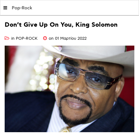
MY|PODCASTS BY AVOPOLIS
Pop-Rock
Don’t
Give
Up
On
You,
King
Solomon
in
POP-ROCK
on 01 Μαρτίου 2022