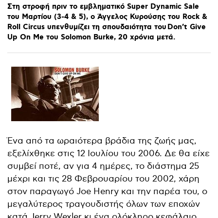
Στη
στροφή
πριν
το
εμβληματικό
Super
Dynamic
Sale
του
Μαρτίου
(3-4
&
5),
o
Άγγελος
Κυρούσης
του
Rock
&
Roll
Circus
υπενθυμίζει
τη
σπουδαιότητα
του Don’t
Give
Up
On
Me
του
Solomon
Burke,
20
χρόνια
μετά.
Ένα από τα ωραιότερα βράδια της ζωής μας,
εξελίχθηκε στις 12 Ιουλίου του 2006. Δε θα είχε
συμβεί ποτέ, αν για 4 ημέρες, το διάστημα 25
μέχρι και τις 28 Φεβρουαρίου του 2002, χάρη
στον παραγωγό Joe Henry και την παρέα του, ο
μεγαλύτερος τραγουδιστής όλων των εποχών
κατά Jerry Wexler κι ένα ολόκληρο κεφάλαιο