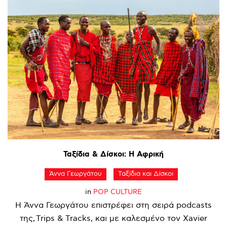
Ταξίδια
&
Δίσκοι:
Η
Αφρική
Άννα Γεωργάτου
Ταξίδια και Δίσκοι
in
POP CULTURE
Η Άννα Γεωργάτου επιστρέφει στη σειρά podcasts
της, Trips & Tracks, και με καλεσμένο τον Xavier