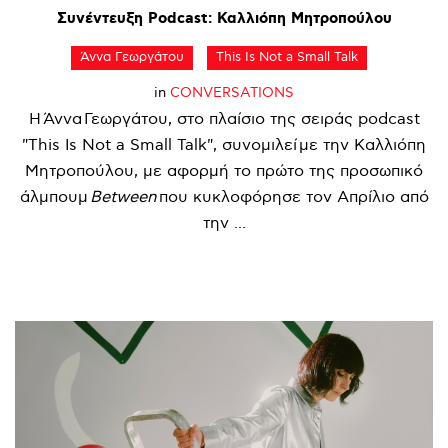
Συνέντευξη
Podcast:
Καλλιόπη
Μητροπούλου
Άννα Γεωργάτου
This Is Not a Small Talk
in
CONVERSATIONS
Η Άννα Γεωργάτου, στο πλαίσιο της σειράς podcast
"This Is Not a Small Talk", συνομιλεί με την Καλλιόπη
Μητροπούλου, με αφορμή το πρώτο της προσωπικό
άλμπουμ
Between
που κυκλοφόρησε τον Απρίλιο από
την ...