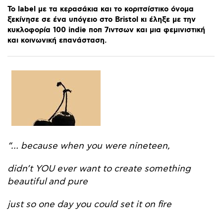
To
label
με
τα
κερασάκια
και
το
κοριτσίστικο
όνομα
ξεκίνησε
σε
ένα
υπόγειο
στο
Bristol
κι
έληξε
με
την
κυκλοφορία
100
indie
ποπ
7ιντσων
και
μια
φεμινιστική
και
κοινωνική
επανάσταση.
“… because when you were nineteen,
didn’t YOU ever want to create something
beautiful and pure
just so one day you could set it on fire