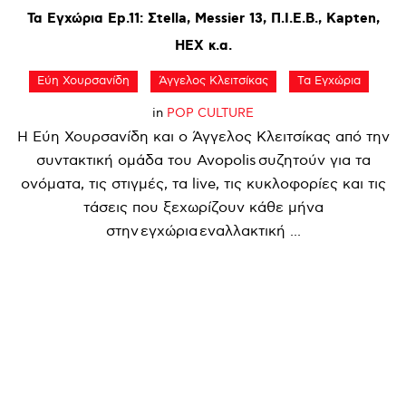
Τα
Εγχώρια
Ep.11:
Σtella,
Messier
13,
Π.Ι.Ε.Β.,
Kapten,
HEX
κ.α.
Εύη Χουρσανίδη
Άγγελος Κλειτσίκας
Τα Εγχώρια
in
POP CULTURE
Η Εύη Χουρσανίδη και ο Άγγελος Κλειτσίκας από την
συντακτική ομάδα του Avopolis συζητούν για τα
ονόματα, τις στιγμές, τα live, τις κυκλοφορίες και τις
τάσεις που ξεχωρίζουν κάθε μήνα
στην εγχώρια εναλλακτική ...