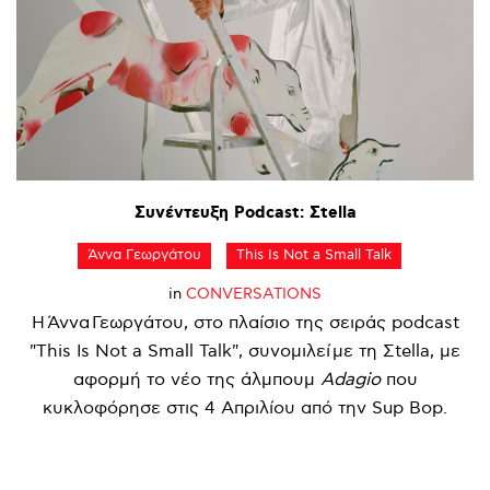
Συνέντευξη
Podcast:
Σtella
Άννα Γεωργάτου
This Is Not a Small Talk
in
CONVERSATIONS
Η Άννα Γεωργάτου, στο πλαίσιο της σειράς podcast
"This Is Not a Small Talk", συνομιλεί με τη Σtella, με
αφορμή το νέο της άλμπουμ
Adagio
που
κυκλοφόρησε στις 4 Απριλίου από την Sup Bop.