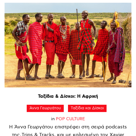
Ταξίδια
&
Δίσκοι:
Η
Αφρική
Άννα Γεωργάτου
Ταξίδια και Δίσκοι
in
POP CULTURE
Η Άννα Γεωργάτου επιστρέφει στη σειρά podcasts
της, Trips & Tracks, και με καλεσμένο τον Xavier