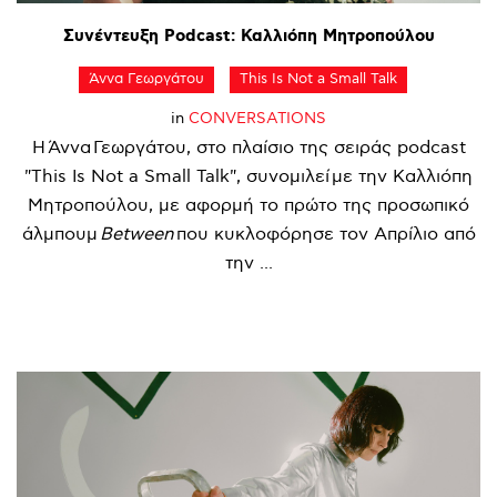
Συνέντευξη
Podcast:
Καλλιόπη
Μητροπούλου
Άννα Γεωργάτου
This Is Not a Small Talk
in
CONVERSATIONS
Η Άννα Γεωργάτου, στο πλαίσιο της σειράς podcast
"This Is Not a Small Talk", συνομιλεί με την Καλλιόπη
Μητροπούλου, με αφορμή το πρώτο της προσωπικό
άλμπουμ
Between
που κυκλοφόρησε τον Απρίλιο από
την ...