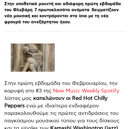
Στην
υποθετικά
μουντή
και
αδιάφορη
πρώτη
εβδομάδα
του
Φλεβάρη
7
πρωτοκλασάτα
ονόματα
δειγματίζουν
νέα
μουσική
και
κοντράρονται
στα
ίσια
με
τη
νέα
φρουρά
του
ανεξάρτητου
ήχου.
Στην πρώτη εβδομάδα του Φεβρουαρίου, την
κορυφή στο #3 της
New Music Weekly Spotify
λίστας μας
καπελώνουν οι Red Hot Chilly
Peppers
ενώ με ιδιαίτερο ενδιαφέρον
παρακολουθούμε τις πρώτες αντιδράσεις του
παγκόσμιου μουσικού τύπου για τους δίσκους
και τα singles των
Kamashi Washington (jazz),