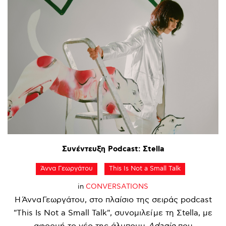
Συνέντευξη
Podcast:
Σtella
Άννα Γεωργάτου
This Is Not a Small Talk
in
CONVERSATIONS
Η Άννα Γεωργάτου, στο πλαίσιο της σειράς podcast
"This Is Not a Small Talk", συνομιλεί με τη Σtella, με
αφορμή το νέο της άλμπουμ
Adagio
που