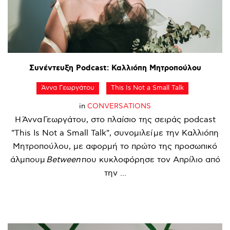
Συνέντευξη
Podcast:
Καλλιόπη
Μητροπούλου
Άννα Γεωργάτου
This Is Not a Small Talk
in
CONVERSATIONS
Η Άννα Γεωργάτου, στο πλαίσιο της σειράς podcast
"This Is Not a Small Talk", συνομιλεί με την Καλλιόπη
Μητροπούλου, με αφορμή το πρώτο της προσωπικό
άλμπουμ
Between
που κυκλοφόρησε τον Απρίλιο από
την ...