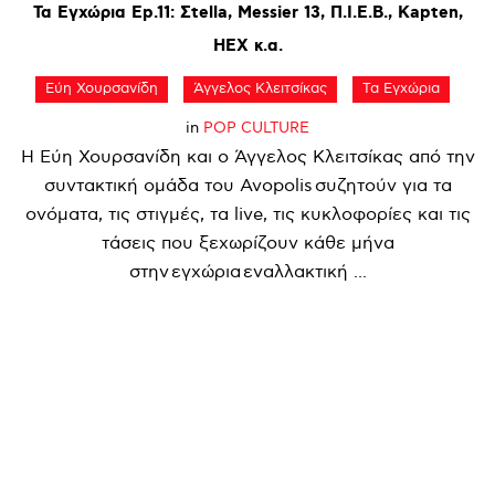
Τα
Εγχώρια
Ep.11:
Σtella,
Messier
13,
Π.Ι.Ε.Β.,
Kapten,
HEX
κ.α.
Εύη Χουρσανίδη
Άγγελος Κλειτσίκας
Τα Εγχώρια
in
POP CULTURE
Η Εύη Χουρσανίδη και ο Άγγελος Κλειτσίκας από την
συντακτική ομάδα του Avopolis συζητούν για τα
ονόματα, τις στιγμές, τα live, τις κυκλοφορίες και τις
τάσεις που ξεχωρίζουν κάθε μήνα
στην εγχώρια εναλλακτική ...