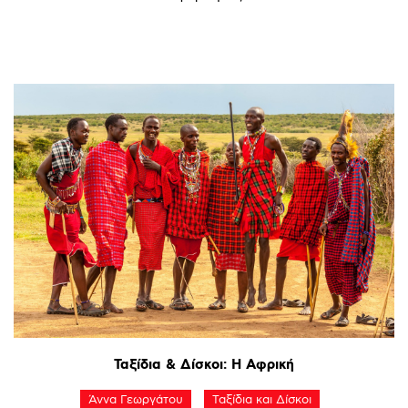
Ταξίδια
&
Δίσκοι:
Η
Αφρική
Άννα Γεωργάτου
Ταξίδια και Δίσκοι