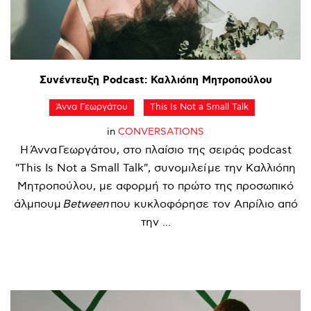
Συνέντευξη
Podcast:
Καλλιόπη
Μητροπούλου
Άννα Γεωργάτου
This Is Not a Small Talk
in
CONVERSATIONS
Η Άννα Γεωργάτου, στο πλαίσιο της σειράς podcast
"This Is Not a Small Talk", συνομιλεί με την Καλλιόπη
Μητροπούλου, με αφορμή το πρώτο της προσωπικό
άλμπουμ
Between
που κυκλοφόρησε τον Απρίλιο από
την ...