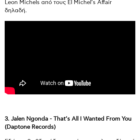
Leon Michels από τους El Michel’s Affair
δηλαδή.
3. Jalen Ngonda - That’s All I Wanted From You
(Daptone Records)