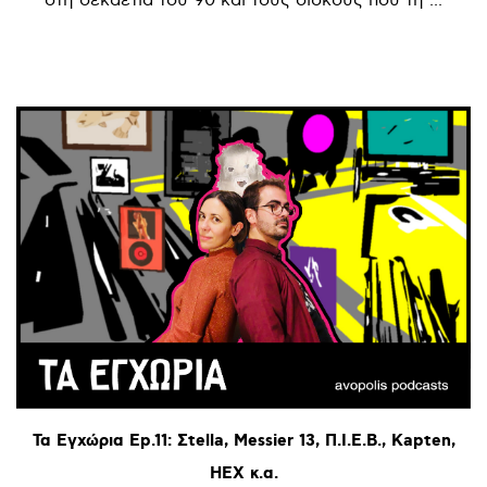
Τα
Εγχώρια
Ep.11:
Σtella,
Messier
13,
Π.Ι.Ε.Β.,
Kapten,
HEX
κ.α.