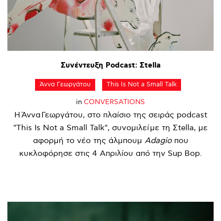
Συνέντευξη
Podcast:
Σtella
Άννα Γεωργάτου
This Is Not a Small Talk
in
CONVERSATIONS
Η Άννα Γεωργάτου, στο πλαίσιο της σειράς podcast
"This Is Not a Small Talk", συνομιλεί με τη Σtella, με
αφορμή το νέο της άλμπουμ
Adagio
που
κυκλοφόρησε στις 4 Απριλίου από την Sup Bop.