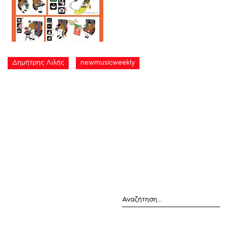
Δημήτρης Λιλής
newmusicweekly
Αναζήτηση