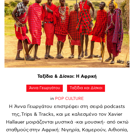
Ταξίδια
&
Δίσκοι:
Η
Αφρική
Άννα Γεωργάτου
Ταξίδια και Δίσκοι
in
POP CULTURE
Η Άννα Γεωργάτου επιστρέφει στη σειρά podcasts
της, Trips & Tracks, και με καλεσμένο τον Xavier
Hallauer μοιράζονται μυστικά -και μουσική- από οκτώ
σταθμούς στην Αφρική: Νιγηρία, Καμερούν, Αιθιοπία,