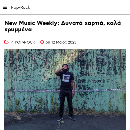
MY|PODCASTS BY AVOPOLIS
Pop-Rock
New
Music
Weekly:
Δυνατά
χαρτιά,
καλά
κρυμμένα
in
POP-ROCK
on 12 Μαϊος 2023