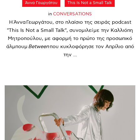
Άννα Γεωργάτου
This Is Not a Small Talk
in
CONVERSATIONS
Η Άννα Γεωργάτου, στο πλαίσιο της σειράς podcast
"This Is Not a Small Talk", συνομιλεί με την Καλλιόπη
Μητροπούλου, με αφορμή το πρώτο της προσωπικό
άλμπουμ
Between
που κυκλοφόρησε τον Απρίλιο από
την ...