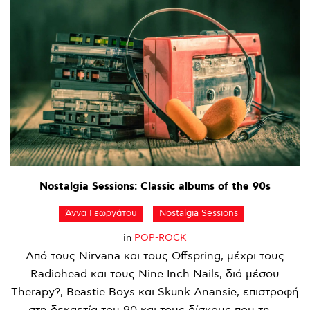
Nostalgia
Sessions:
Classic
albums
of
the
90s
Άννα Γεωργάτου
Nostalgia Sessions
in
POP-ROCK
Από τους Nirvana και τους Offspring, μέχρι τους
Radiohead και τους Nine Inch Nails, διά μέσου
Therapy?, Beastie Boys και Skunk Anansie, επιστροφή
στη δεκαετία του 90 και τους δίσκους που τη ...