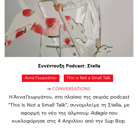
Συνέντευξη
Podcast:
Σtella
Άννα Γεωργάτου
This Is Not a Small Talk
in
CONVERSATIONS
Η Άννα Γεωργάτου, στο πλαίσιο της σειράς podcast
"This Is Not a Small Talk", συνομιλεί με τη Σtella, με
αφορμή το νέο της άλμπουμ
Adagio
που
κυκλοφόρησε στις 4 Απριλίου από την Sup Bop.