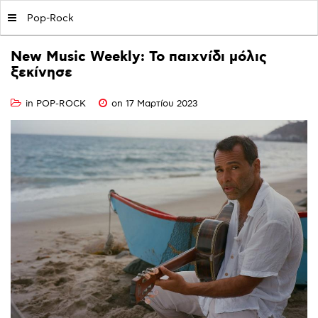
MY|PODCASTS BY AVOPOLIS
Pop-Rock
New
Music
Weekly:
Το
παιχνίδι
μόλις
ξεκίνησε
in
POP-ROCK
on 17 Μαρτίου 2023