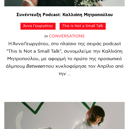
Συνέντευξη
Podcast:
Καλλιόπη
Μητροπούλου
Άννα Γεωργάτου
This Is Not a Small Talk
in
CONVERSATIONS
Η Άννα Γεωργάτου, στο πλαίσιο της σειράς podcast
"This Is Not a Small Talk", συνομιλεί με την Καλλιόπη
Μητροπούλου, με αφορμή το πρώτο της προσωπικό
άλμπουμ
Between
που κυκλοφόρησε τον Απρίλιο από
την ...