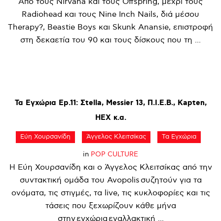
Από τους Nirvana και τους Offspring, μέχρι τους
Radiohead και τους Nine Inch Nails, διά μέσου
Therapy?, Beastie Boys και Skunk Anansie, επιστροφή
στη δεκαετία του 90 και τους δίσκους που τη ...
Τα
Εγχώρια
Ep.11:
Σtella,
Messier
13,
Π.Ι.Ε.Β.,
Kapten,
HEX
κ.α.
Εύη Χουρσανίδη
Άγγελος Κλειτσίκας
Τα Εγχώρια
in
POP CULTURE
Η Εύη Χουρσανίδη και ο Άγγελος Κλειτσίκας από την
συντακτική ομάδα του Avopolis συζητούν για τα
ονόματα, τις στιγμές, τα live, τις κυκλοφορίες και τις
τάσεις που ξεχωρίζουν κάθε μήνα
στην εγχώρια εναλλακτική ...