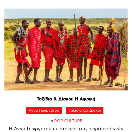
Ταξίδια
&
Δίσκοι:
Η
Αφρική
Άννα Γεωργάτου
Ταξίδια και Δίσκοι
in
POP CULTURE
Η Άννα Γεωργάτου επιστρέφει στη σειρά podcasts