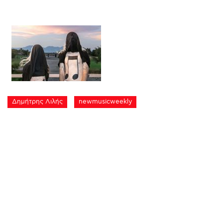
Δημήτρης Λιλής
newmusicweekly
Αναζήτηση