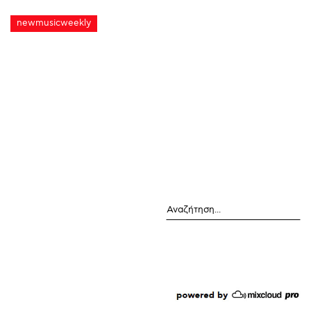
newmusicweekly
Αναζήτηση