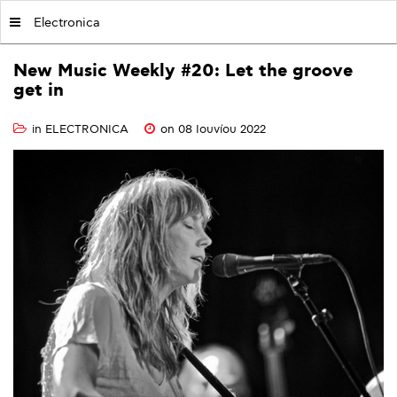
MY|PODCASTS BY AVOPOLIS
Electronica
New
Music
Weekly
#20:
Let
the
groove
get
in
in
ELECTRONICA
on 08 Ιουνίου 2022