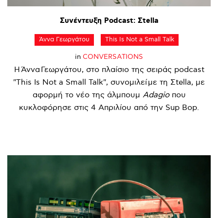
Συνέντευξη
Podcast:
Σtella
Άννα Γεωργάτου
This Is Not a Small Talk
in
CONVERSATIONS
Η Άννα Γεωργάτου, στο πλαίσιο της σειράς podcast
"This Is Not a Small Talk", συνομιλεί με τη Σtella, με
αφορμή το νέο της άλμπουμ
Adagio
που
κυκλοφόρησε στις 4 Απριλίου από την Sup Bop.