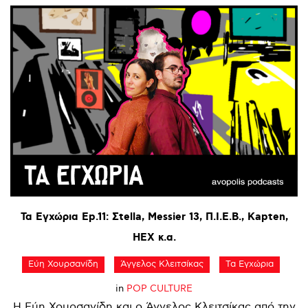
Τα
Εγχώρια
Ep.11:
Σtella,
Messier
13,
Π.Ι.Ε.Β.,
Kapten,
HEX
κ.α.
Εύη Χουρσανίδη
Άγγελος Κλειτσίκας
Τα Εγχώρια
in
POP CULTURE
Η Εύη Χουρσανίδη και ο Άγγελος Κλειτσίκας από την