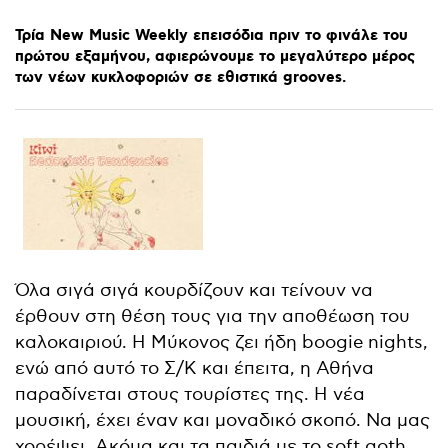
Τρία
New
Music
Weekly
επεισόδια
πριν
το
φινάλε
του
πρώτου
εξαμήνου,
αφιερώνουμε
το
μεγαλύτερο
μέρος
των
νέων
κυκλοφοριών
σε
εθιστικά
grooves.
Όλα σιγά σιγά κουρδίζουν και τείνουν να
έρθουν στη θέση τους για την αποθέωση του
καλοκαιριού. Η Μύκονος ζει ήδη boogie nights,
ενώ από αυτό το Σ/Κ και έπειτα, η Αθήνα
παραδίνεται στους τουρίστες της. Η νέα
μουσική, έχει έναν και μοναδικό σκοπό. Να μας
χορέψει. Ακόμα και τα παιδιά με το soft goth