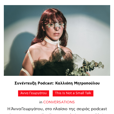
Συνέντευξη
Podcast:
Καλλιόπη
Μητροπούλου
Άννα Γεωργάτου
This Is Not a Small Talk
in
CONVERSATIONS
Η Άννα Γεωργάτου, στο πλαίσιο της σειράς podcast