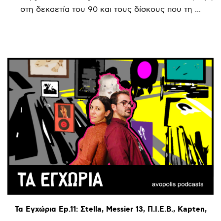
στη δεκαετία του 90 και τους δίσκους που τη ...
Τα
Εγχώρια
Ep.11:
Σtella,
Messier
13,
Π.Ι.Ε.Β.,
Kapten,