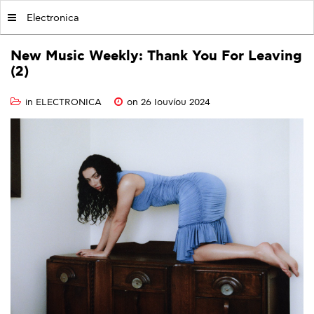
MY|PODCASTS BY AVOPOLIS
Electronica
New
Music
Weekly:
Thank
You
For
Leaving
(2)
in
ELECTRONICA
on 26 Ιουνίου 2024