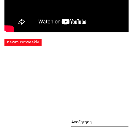
newmusicweekly
Αναζήτηση