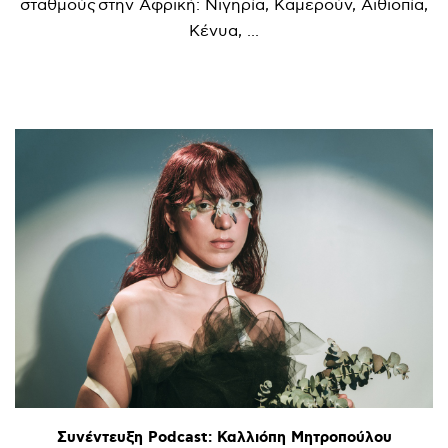
σταθμούς στην Αφρική: Νιγηρία, Καμερούν, Αιθιοπία,
Κένυα, ...
Συνέντευξη
Podcast:
Καλλιόπη
Μητροπούλου