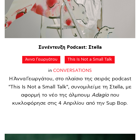
Συνέντευξη
Podcast:
Σtella
Άννα Γεωργάτου
This Is Not a Small Talk
in
CONVERSATIONS
Η Άννα Γεωργάτου, στο πλαίσιο της σειράς podcast
"This Is Not a Small Talk", συνομιλεί με τη Σtella, με
αφορμή το νέο της άλμπουμ
Adagio
που
κυκλοφόρησε στις 4 Απριλίου από την Sup Bop.