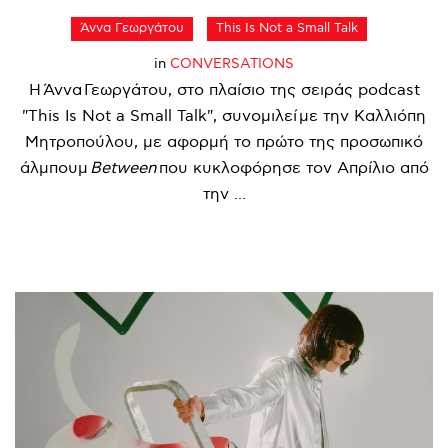
Άννα Γεωργάτου
This Is Not a Small Talk
in
CONVERSATIONS
Η Άννα Γεωργάτου, στο πλαίσιο της σειράς podcast
"This Is Not a Small Talk", συνομιλεί με την Καλλιόπη
Μητροπούλου, με αφορμή το πρώτο της προσωπικό
άλμπουμ
Between
που κυκλοφόρησε τον Απρίλιο από
την ...