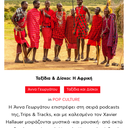
Ταξίδια
&
Δίσκοι:
Η
Αφρική
Άννα Γεωργάτου
Ταξίδια και Δίσκοι
in
POP CULTURE
Η Άννα Γεωργάτου επιστρέφει στη σειρά podcasts
της, Trips & Tracks, και με καλεσμένο τον Xavier
Hallauer μοιράζονται μυστικά -και μουσική- από οκτώ