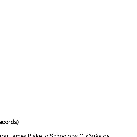
ecords)
 του James Blake, ο Schoolboy Q έβαλε σε