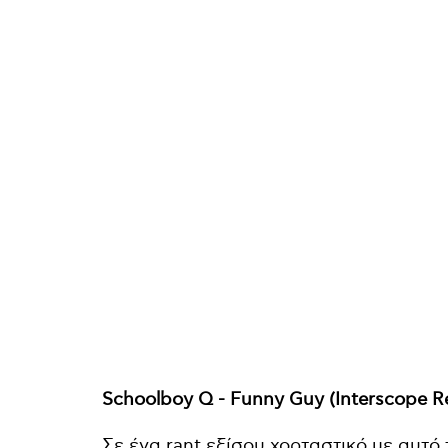
Schoolboy Q - Funny Guy (Interscope R
Σε ένα rant εξίσου χορταστικό με αυτό