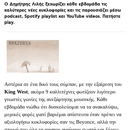
Ο
Δημήτρης
Λιλής
ξεχωρίζει
κάθε
εβδομάδα
τις
καλύτερες
νέες
κυκλοφορίες
και
τις
παρουσιάζει
μέσω
podcast,
Spotify
playlist
και
YouTube
videos.
Πατήστε
play.
Αστέρια σε ένα δικό τους σύμπαν, με την εξαίρεση του
King West
, ακόμα 9 καλλιτέχνες φωτίζουν λιγότερο
γνωστές γωνίες της ανεξάρτητης μουσικής. Κάθε
εβδομάδα νιώθω ότι δυσκολεύομαι να τα ανακαλύψω,
μερικές φορές γιατί βαριέμαι απίστευτα όταν πρέπει να
αξιολογήσω κυκλοφορίες σαν τις Beyonce, αλλά την
στιγμή που όλα τα promos ανοίγουν σωστά και ξέρεις