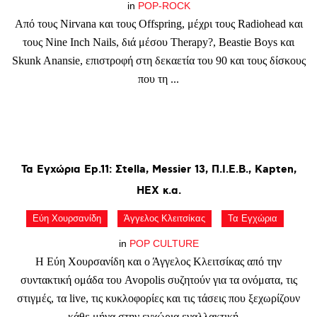
in
POP-ROCK
Από τους Nirvana και τους Offspring, μέχρι τους Radiohead και
τους Nine Inch Nails, διά μέσου Therapy?, Beastie Boys και
Skunk Anansie, επιστροφή στη δεκαετία του 90 και τους δίσκους
που τη ...
Τα
Εγχώρια
Ep.11:
Σtella,
Messier
13,
Π.Ι.Ε.Β.,
Kapten,
HEX
κ.α.
Εύη Χουρσανίδη
Άγγελος Κλειτσίκας
Τα Εγχώρια
in
POP CULTURE
Η Εύη Χουρσανίδη και ο Άγγελος Κλειτσίκας από την
συντακτική ομάδα του Avopolis συζητούν για τα ονόματα, τις
στιγμές, τα live, τις κυκλοφορίες και τις τάσεις που ξεχωρίζουν
κάθε μήνα στην εγχώρια εναλλακτική ...