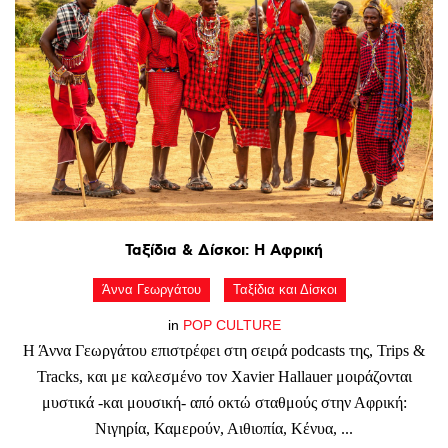
Ταξίδια
&
Δίσκοι:
Η
Αφρική
Άννα Γεωργάτου
Ταξίδια και Δίσκοι
in
POP CULTURE
Η Άννα Γεωργάτου επιστρέφει στη σειρά podcasts της, Trips &
Tracks, και με καλεσμένο τον Xavier Hallauer μοιράζονται
μυστικά -και μουσική- από οκτώ σταθμούς στην Αφρική:
Νιγηρία, Καμερούν, Αιθιοπία, Κένυα, ...