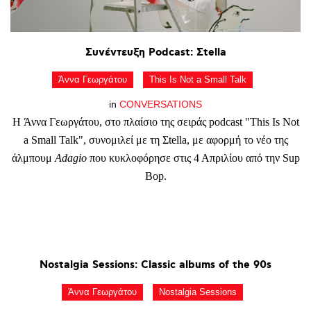
Συνέντευξη
Podcast:
Σtella
Άννα Γεωργάτου
This Is Not a Small Talk
in
CONVERSATIONS
Η Άννα Γεωργάτου, στο πλαίσιο της σειράς podcast "This Is Not
a Small Talk", συνομιλεί με τη Σtella, με αφορμή το νέο της
άλμπουμ
Adagio
που κυκλοφόρησε στις 4 Απριλίου από την Sup
Bop.
Nostalgia
Sessions:
Classic
albums
of
the
90s
Άννα Γεωργάτου
Nostalgia Sessions