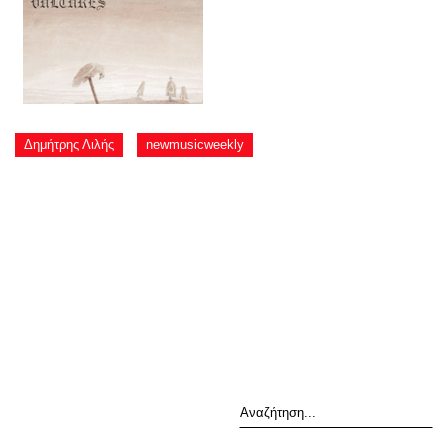
Δημήτρης Λιλής
newmusicweekly
Αναζήτηση