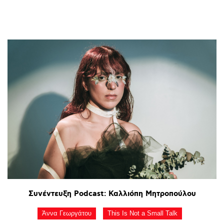
Συνέντευξη
Podcast:
Καλλιόπη
Μητροπούλου
Άννα Γεωργάτου
This Is Not a Small Talk