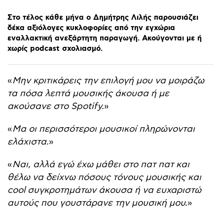
Στο
τέλος
κάθε
μήνα
ο
Δημήτρης
Λιλής
παρουσιάζει
δέκα
αξιόλογες
κυκλοφορίες
από
την
εγχώρια
εναλλακτική
ανεξάρτητη
παραγωγή.
Ακούγονται
με
ή
χωρίς
podcast
σχολιασμό.
«
Μην κριτικάρεις την επιλογή μου να μοιράζω
τα πόσα λεπτά μουσικής άκουσα ή με
ακούσανε στο Spotify.
»
«
Μα οι περισσότεροι μουσικοί πληρώνονται
ελάχιστα.
»
«
Ναι, αλλά εγώ έχω μάθει στο πατ πατ και
θέλω να δείχνω πόσους τόνους μουσικής και
cool συγκροτημάτων άκουσα ή να ευχαριστώ
αυτούς που γουστάρανε την μουσική μου.
»