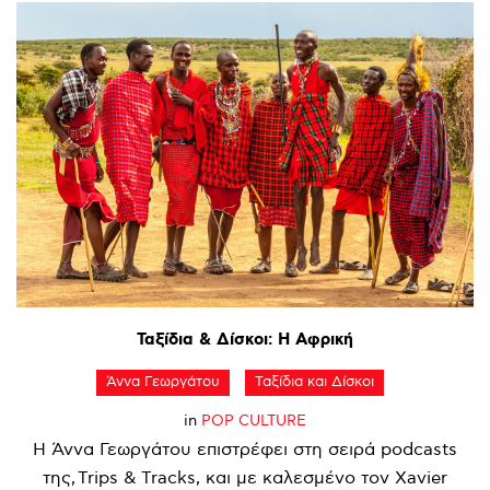
Ταξίδια
&
Δίσκοι:
Η
Αφρική
Άννα Γεωργάτου
Ταξίδια και Δίσκοι
in
POP CULTURE
Η Άννα Γεωργάτου επιστρέφει στη σειρά podcasts
της, Trips & Tracks, και με καλεσμένο τον Xavier