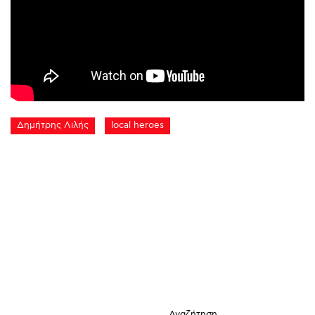
Δημήτρης Λιλής
local heroes
Αναζήτηση