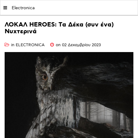
MY|PODCASTS BY AVOPOLIS
Electronica
ΛΟΚΑΛ
HEROES:
Tα
Δέκα
(συν
ένα)
Νυχτερινά
in
ELECTRONICA
on 02 Δεκεμβρίου 2023