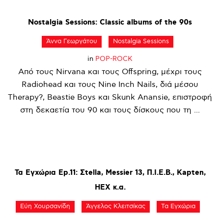
Nostalgia
Sessions:
Classic
albums
of
the
90s
Άννα Γεωργάτου
Nostalgia Sessions
in
POP-ROCK
Από τους Nirvana και τους Offspring, μέχρι τους
Radiohead και τους Nine Inch Nails, διά μέσου
Therapy?, Beastie Boys και Skunk Anansie, επιστροφή
στη δεκαετία του 90 και τους δίσκους που τη ...
Τα
Εγχώρια
Ep.11:
Σtella,
Messier
13,
Π.Ι.Ε.Β.,
Kapten,
HEX
κ.α.
Εύη Χουρσανίδη
Άγγελος Κλειτσίκας
Τα Εγχώρια