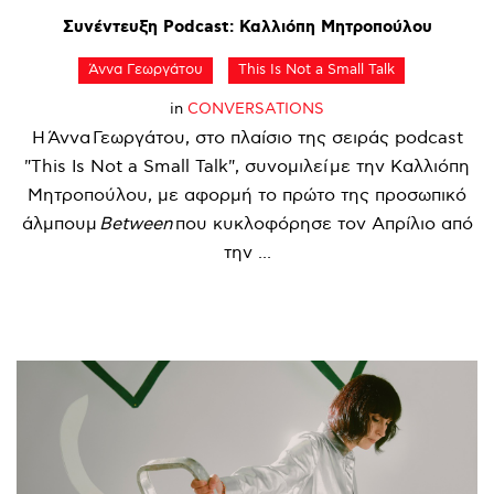
Συνέντευξη
Podcast:
Καλλιόπη
Μητροπούλου
Άννα Γεωργάτου
This Is Not a Small Talk
in
CONVERSATIONS
Η Άννα Γεωργάτου, στο πλαίσιο της σειράς podcast
"This Is Not a Small Talk", συνομιλεί με την Καλλιόπη
Μητροπούλου, με αφορμή το πρώτο της προσωπικό
άλμπουμ
Between
που κυκλοφόρησε τον Απρίλιο από
την ...