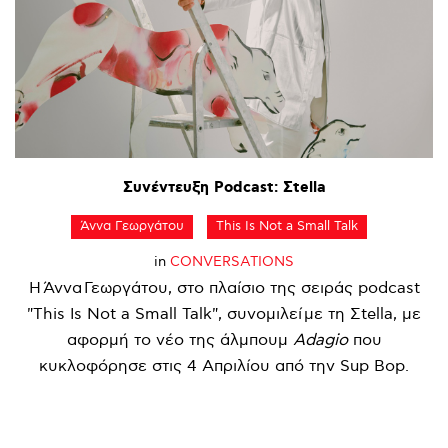
Συνέντευξη
Podcast:
Σtella
Άννα Γεωργάτου
This Is Not a Small Talk
in
CONVERSATIONS
Η Άννα Γεωργάτου, στο πλαίσιο της σειράς podcast
"This Is Not a Small Talk", συνομιλεί με τη Σtella, με
αφορμή το νέο της άλμπουμ
Adagio
που
κυκλοφόρησε στις 4 Απριλίου από την Sup Bop.