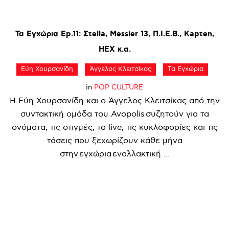
Τα
Εγχώρια
Ep.11:
Σtella,
Messier
13,
Π.Ι.Ε.Β.,
Kapten,
HEX
κ.α.
Εύη Χουρσανίδη
Άγγελος Κλειτσίκας
Τα Εγχώρια
in
POP CULTURE
Η Εύη Χουρσανίδη και ο Άγγελος Κλειτσίκας από την
συντακτική ομάδα του Avopolis συζητούν για τα
ονόματα, τις στιγμές, τα live, τις κυκλοφορίες και τις
τάσεις που ξεχωρίζουν κάθε μήνα
στην εγχώρια εναλλακτική ...