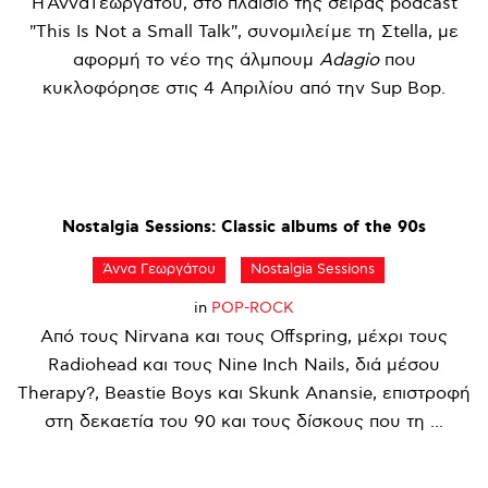
Η Άννα Γεωργάτου, στο πλαίσιο της σειράς podcast
"This Is Not a Small Talk", συνομιλεί με τη Σtella, με
αφορμή το νέο της άλμπουμ
Adagio
που
κυκλοφόρησε στις 4 Απριλίου από την Sup Bop.
Nostalgia
Sessions:
Classic
albums
of
the
90s
Άννα Γεωργάτου
Nostalgia Sessions
in
POP-ROCK
Από τους Nirvana και τους Offspring, μέχρι τους
Radiohead και τους Nine Inch Nails, διά μέσου
Therapy?, Beastie Boys και Skunk Anansie, επιστροφή
στη δεκαετία του 90 και τους δίσκους που τη ...