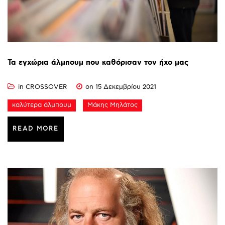
Τα
εγχώρια
άλμπουμ
που
καθόρισαν
τον
ήχο
μας
in
CROSSOVER
on 15 Δεκεμβρίου 2021
καλύτερα άλμπουμ
Μάκης Μηλάτος
READ MORE