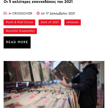
Οι
5
καλύτερες
επανεκδόσεις
του
2021
in
CROSSOVER
on 17 Δεκεμβρίου 2021
Rock & Roll Circus
best of 2021
reissues
Άγγελος Κυρούσης
READ MORE