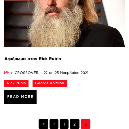
Αφιέρωμα
στον
Rick
Rubin
in
CROSSOVER
on 25 Νοεμβρίου 2021
Rick Rubin
George Koltsiou
READ MORE
1
2
3