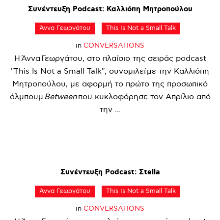
Συνέντευξη
Podcast:
Καλλιόπη
Μητροπούλου
Άννα Γεωργάτου
This Is Not a Small Talk
in
CONVERSATIONS
Η Άννα Γεωργάτου, στο πλαίσιο της σειράς podcast
"This Is Not a Small Talk", συνομιλεί με την Καλλιόπη
Μητροπούλου, με αφορμή το πρώτο της προσωπικό
άλμπουμ
Between
που κυκλοφόρησε τον Απρίλιο από
την ...
Συνέντευξη
Podcast:
Σtella
Άννα Γεωργάτου
This Is Not a Small Talk
in
CONVERSATIONS