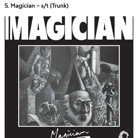
5. Magician – s/t (Trunk)