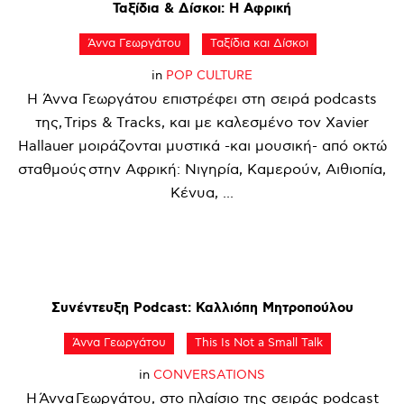
Ταξίδια
&
Δίσκοι:
Η
Αφρική
Άννα Γεωργάτου
Ταξίδια και Δίσκοι
in
POP CULTURE
Η Άννα Γεωργάτου επιστρέφει στη σειρά podcasts
της, Trips & Tracks, και με καλεσμένο τον Xavier
Hallauer μοιράζονται μυστικά -και μουσική- από οκτώ
σταθμούς στην Αφρική: Νιγηρία, Καμερούν, Αιθιοπία,
Κένυα, ...
Συνέντευξη
Podcast:
Καλλιόπη
Μητροπούλου
Άννα Γεωργάτου
This Is Not a Small Talk
in
CONVERSATIONS
Η Άννα Γεωργάτου, στο πλαίσιο της σειράς podcast