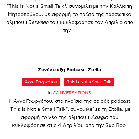
"This Is Not a Small Talk", συνομιλεί με την Καλλιόπη
Μητροπούλου, με αφορμή το πρώτο της προσωπικό
άλμπουμ
Between
που κυκλοφόρησε τον Απρίλιο από
την ...
Συνέντευξη
Podcast:
Σtella
Άννα Γεωργάτου
This Is Not a Small Talk
in
CONVERSATIONS
Η Άννα Γεωργάτου, στο πλαίσιο της σειράς podcast
"This Is Not a Small Talk", συνομιλεί με τη Σtella, με
αφορμή το νέο της άλμπουμ
Adagio
που
κυκλοφόρησε στις 4 Απριλίου από την Sup Bop.