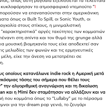
νίας, όπως αυτή ραγδαία εξελίσσεται τα τελευταία
υ κυκλοφόρησαν το ατμοσφαιρικό ντεμπούτο “
I
μπορούσαν να επαναπαύονται στην αμερικάνικη
α όπως οι Built To Spill, οι Sonic Youth, οι
λαγχολία στους στίχους, η μινιμαλιστική
 "χαρακτηριστικά" αργές ταχύτητες των κομματιών
πέναντι στη σπίντα και τον θυμό της grunge αλλά
ια μουσική βιομηχανία τους είχε αποδεχτεί σαν
ις μελωδίες των φωνών και τις ερμηνευτικές
 μέλη, είχε την άνεση να μετατρέπει σε
η.
ς οποίους κατανάλωνε indie rock η Αμερική μετά
αγκόσμιας τάσης του σήμερα που θέλει τους
” την αλγοριθμική αναγνώριση και τη δικαίωση
lan και η Mimi δεν σταμάτησαν να αλλάζουν και να
γμή που κομμάτια όπως το “Lullaby” με το πέρασμα
μνοι για την dream pop γενιά, το ζευγάρι