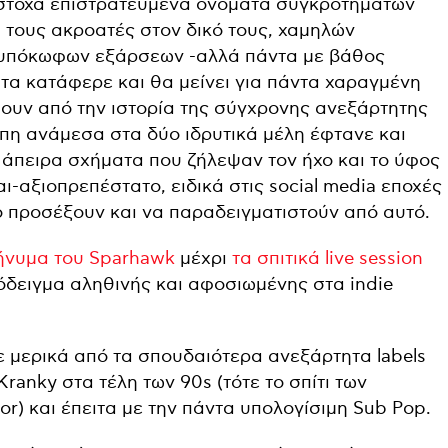
εύστοχα επιστρατευμένα ονόματα συγκροτημάτων
ι τους ακροατές στον δικό τους, χαμηλών
ι υπόκωφων εξάρσεων -αλλά πάντα με βάθος
τα κατάφερε και θα μείνει για πάντα χαραγμένη
ουν από την ιστορία της σύγχρονης ανεξάρτητης
γάπη ανάμεσα στα δύο ιδρυτικά μέλη έφτανε και
άπειρα σχήματα που ζήλεψαν τον ήχο και το ύφος
ναι-αξιοπρεπέστατο, ειδικά στις social media εποχές
το προσέξουν και να παραδειγματιστούν από αυτό.
μήνυμα του Sparhawk
μέχρι
τα σπιτικά live session
όδειγμα αληθινής και αφοσιωμένης στα indie
 μερικά από τα σπουδαιότερα ανεξάρτητα labels
ranky στα τέλη των 90s (τότε το σπίτι των
r) και έπειτα με την πάντα υπολογίσιμη Sub Pop.