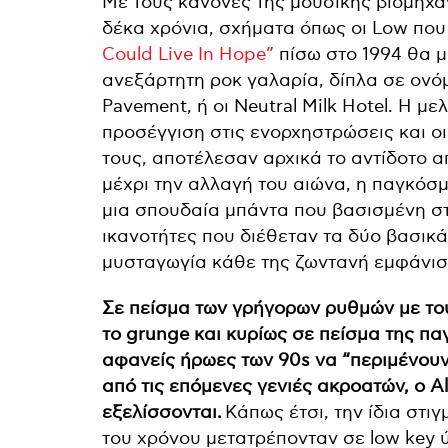
Με τους κανόνες της μουσικής βιομηχα
δέκα χρόνια, σχήματα όπως οι Low πο
Could Live In Hope”
πίσω στο 1994 θα 
ανεξάρτητη ροκ γαλαρία, δίπλα σε ονόματ
Pavement, ή οι Neutral Milk Hotel. Η με
προσέγγιση στις ενορχηστρώσεις και οι
τους, αποτέλεσαν αρχικά το αντίδοτο α
μέχρι την αλλαγή του αιώνα, η παγκόσμ
μια σπουδαία μπάντα που βασισμένη στ
ικανοτήτες που διέθεταν τα δύο βασικά
μυσταγωγία κάθε της ζωντανή εμφάνισ
Σε πείσμα των γρήγορων ρυθμών με του
το grunge και κυρίως σε πείσμα της π
αφανείς ήρωες των 90s να “περιμένουν
από τις επόμενες γενιές ακροατών, ο A
εξελίσσονται.
Κάπως έτσι, την ίδια στι
του χρόνου μετατρέπονταν σε low key ύ