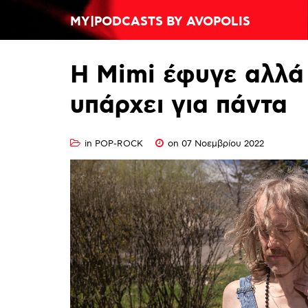
MY|PODCASTS BY AVOPOLIS
Η
Mimi
έφυγε
αλλά
υπάρχει
για
πάντα
in
POP-ROCK
on 07 Νοεμβρίου 2022