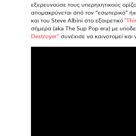
εξερευνούσε τους υπερηχητικούς ορίζο
απομακρύνεται από τον “εσωτερικό” ήχο
και του Steve Albini στo εξαιρετικό
"Thi
σήμερα (aka The Sup Pop era) με υποδ
Destroyer"
συνέχισε να καινοτομεί και 