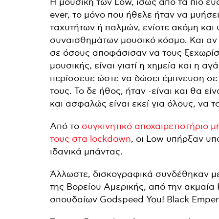
Η μουσική των Low, ίσως από τα πιο 
ever, το μόνο που ήθελε ήταν να μυήσε
ταχυτήτων ή παλμών, ενίοτε ακόμη κα
συναισθημάτων μουσικό κόσμο. Και αν 
σε όσους αποφάσισαν να τους ξεχωρίσ
μουσικής, είναι γιατί η χημεία και η α
περίσσευε ώστε να δώσει έμπνευση σε 
τους. Το δε ήθος, ήταν -είναι και θα εί
και ασφαλώς είναι εκεί για όλους, να 
Από το
συγκινητικό αποχαιρετιστήριο 
τους στα lockdown
, οι Low υπήρξαν υπ
ιδανικά μπάντας.
Άλλωστε, δισκογραφικά συνδέθηκαν με
της Βορείου Αμερικής, από την ακμαία K
σπουδαίων Godspeed You! Black Empero