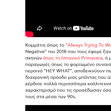
Κομμάτια όπως το
“Always Trying To Wo
Negative” του 2018 που τους έφερε ξα
σκηνών
όπως το Ισπανικό Primavera
, ή
παραγωγές όπως το φορτωμένο συναισθ
περσινό “HEY WHAT”, αποδεικνύουν περ
διαχρονική πρόοδο μιας μπάντας που αν
κέρδισε πολλά περισσότερα καλλιτεχνι
χαρακτηρισμό που τις προσέδωσαν όσοι
τους στα μέσα των 90s.