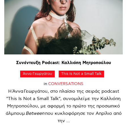
Συνέντευξη
Podcast:
Καλλιόπη
Μητροπούλου
Άννα Γεωργάτου
This Is Not a Small Talk
in
CONVERSATIONS
Η Άννα Γεωργάτου, στο πλαίσιο της σειράς podcast
"This Is Not a Small Talk", συνομιλεί με την Καλλιόπη
Μητροπούλου, με αφορμή το πρώτο της προσωπικό
άλμπουμ
Between
που κυκλοφόρησε τον Απρίλιο από
την ...