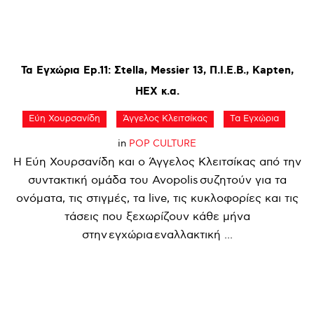
Τα
Εγχώρια
Ep.11:
Σtella,
Messier
13,
Π.Ι.Ε.Β.,
Kapten,
HEX
κ.α.
Εύη Χουρσανίδη
Άγγελος Κλειτσίκας
Τα Εγχώρια
in
POP CULTURE
Η Εύη Χουρσανίδη και ο Άγγελος Κλειτσίκας από την
συντακτική ομάδα του Avopolis συζητούν για τα
ονόματα, τις στιγμές, τα live, τις κυκλοφορίες και τις
τάσεις που ξεχωρίζουν κάθε μήνα
στην εγχώρια εναλλακτική ...