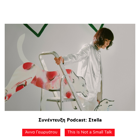
Συνέντευξη
Podcast:
Σtella
Άννα Γεωργάτου
This Is Not a Small Talk