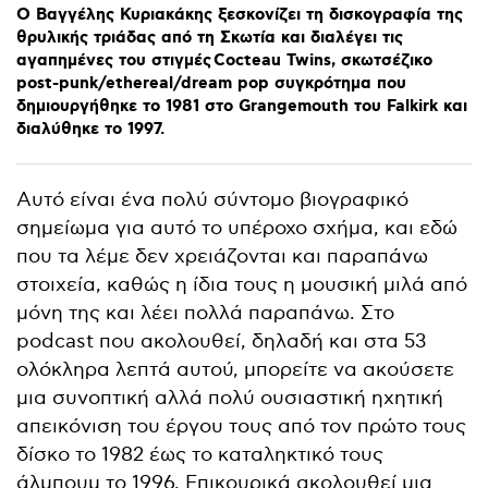
Ο
Βαγγέλης
Κυριακάκης
ξεσκονίζει
τη
δισκογραφία
της
θρυλικής
τριάδας
από
τη
Σκωτία
και
διαλέγει
τις
αγαπημένες
του
στιγμές Cocteau
Twins,
σκωτσέζικο
post-punk/ethereal/dream
pop
συγκρότημα
που
δημιουργήθηκε
το
1981
στο
Grangemouth
του
Falkirk
και
διαλύθηκε
το
1997.
Αυτό είναι ένα πολύ σύντομο βιογραφικό
σημείωμα για αυτό το υπέροχο σχήμα, και εδώ
που τα λέμε δεν χρειάζονται και παραπάνω
στοιχεία, καθώς η ίδια τους η μουσική μιλά από
μόνη της και λέει πολλά παραπάνω. Στο
podcast που ακολουθεί, δηλαδή και στα 53
ολόκληρα λεπτά αυτού, μπορείτε να ακούσετε
μια συνοπτική αλλά πολύ ουσιαστική ηχητική
απεικόνιση του έργου τους από τον πρώτο τους
δίσκο το 1982 έως το καταληκτικό τους
άλμπουμ το 1996. Επικουρικά ακολουθεί μια