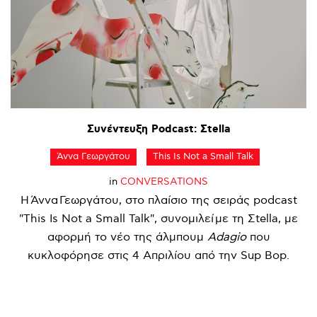
Συνέντευξη
Podcast:
Σtella
Άννα Γεωργάτου
This Is Not a Small Talk
in
CONVERSATIONS
Η Άννα Γεωργάτου, στο πλαίσιο της σειράς podcast
"This Is Not a Small Talk", συνομιλεί με τη Σtella, με
αφορμή το νέο της άλμπουμ
Adagio
που
κυκλοφόρησε στις 4 Απριλίου από την Sup Bop.