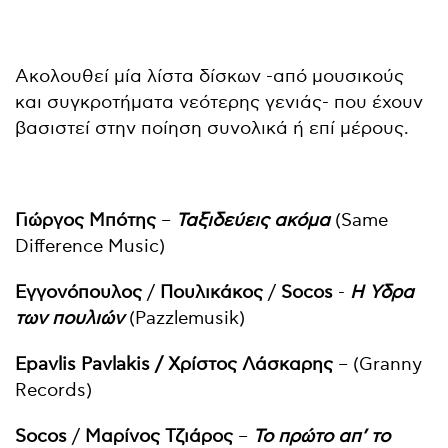
Ακολουθεί μία λίστα δίσκων -από μουσικούς
και συγκροτήματα νεότερης γενιάς- που έχουν
βασιστεί στην ποίηση συνολικά ή επί μέρους.
Γιώργος Μπότης
–
Ταξιδεύεις ακόμα
(Same
Difference Music)
Εγγονόπουλος
/
Πουλικάκος
/
Socos
-
Η Υδρα
των πουλιών
(Pazzlemusik)
Epavlis Pavlakis /
Χρίστος
Λάσκαρης
– (Granny
Records)
Socos
/
Μαρίνος Τζιάρος
–
Το πρώτο απ’ το