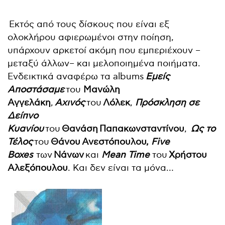
Εκτός από τους δίσκους που είναι εξ
ολοκλήρου αφιερωμένοι στην ποίηση,
υπάρχουν αρκετοί ακόμη που εμπεριέχουν –
μεταξύ άλλων– και μελοποιημένα ποιήματα.
Ενδεικτικά αναφέρω τα albums
Εμείς
Αποστάσαμε
του
Μανώλη
Αγγελάκη
,
Αχινός
του
Λόλεκ
,
Πρόσκληση σε
Δείπνο
Κυανίου
του
Θανάση Παπακωνσταντίνου
,
Ως το
Τέλος
του
Θάνου Ανεστόπουλου,
Five
Boxes
των
Νάνων
και
Mean Time
του
Χρήστου
Αλεξόπουλου
. Και δεν είναι τα μόνα…