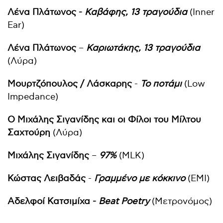
Λένα Πλάτωνος -
Καβάφης, 13 τραγούδια
(Inner
Ear)
Λένα Πλάτωνος
–
Καριωτάκης, 13 τραγούδια
(Λύρα)
Μουρτζόπουλος / Λάσκαρης
-
Το ποτάμι
(Low
Impedance)
Ο Μιχάλης Σιγανίδης και οι Φίλοι του Μίλτου
Σαχτούρη
(Λύρα)
Μιχάλης Σιγανίδης
–
97%
(MLK)
Κώστας Λειβαδάς
-
Γραμμένο με κόκκινο
(ΕΜΙ)
Αδελφοί Κατσιμίχα -
Beat Poetry
(Μετρονόμος)