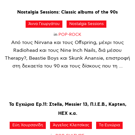
Nostalgia
Sessions:
Classic
albums
of
the
90s
Άννα Γεωργάτου
Nostalgia Sessions
in
POP-ROCK
Από τους Nirvana και τους Offspring, μέχρι τους
Radiohead και τους Nine Inch Nails, διά μέσου
Therapy?, Beastie Boys και Skunk Anansie, επιστροφή
στη δεκαετία του 90 και τους δίσκους που τη ...
Τα
Εγχώρια
Ep.11:
Σtella,
Messier
13,
Π.Ι.Ε.Β.,
Kapten,
HEX
κ.α.
Εύη Χουρσανίδη
Άγγελος Κλειτσίκας
Τα Εγχώρια