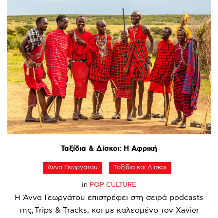
Ταξίδια
&
Δίσκοι:
Η
Αφρική
Άννα Γεωργάτου
Ταξίδια και Δίσκοι
in
POP CULTURE
Η Άννα Γεωργάτου επιστρέφει στη σειρά podcasts
της, Trips & Tracks, και με καλεσμένο τον Xavier