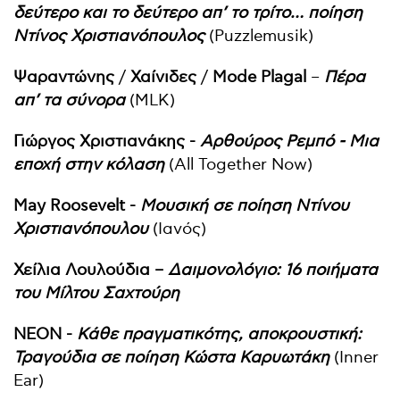
δεύτερο και το δεύτερο απ’ το τρίτο… ποίηση
Ντίνος Χριστιανόπουλος
(Puzzlemusik)
Ψαραντώνης
/
Χαίνιδες
/
Mode
Plagal
–
Πέρα
απ’ τα σύνορα
(MLK)
Γιώργος Χριστιανάκης -
Αρθούρος Ρεμπό - Μια
εποχή στην κόλαση
(All Together Now)
May Roosevelt -
Μουσική σε ποίηση Ντίνου
Χριστιανόπουλου
(Ιανός)
Χείλια Λουλούδια –
Δαιμονολόγιο: 16 ποιήματα
του Μίλτου Σαχτούρη
ΝΕΟΝ -
Κάθε πραγματικότης, αποκρουστική:
Τραγούδια σε ποίηση Κώστα Καρυωτάκη
(Inner
Ear)