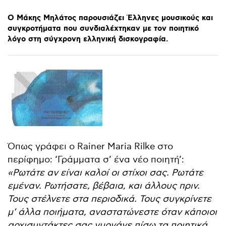
Ο
Μάκης
Μηλάτος
παρουσιάζει
Έλληνες
μουσικούς
και
συγκροτήματα
που
συνδιαλέχτηκαν
με
τον
ποιητικό
λόγο
στη
σύγχρονη
ελληνική
δισκογραφία.
Όπως γράφει ο Rainer Maria Rilke στο
περίφημο: ‘Γράμματα σ’ ένα νέο ποιητή’:
«Ρωτάτε αν είναι καλοί οι στίχοι σας. Ρωτάτε
εμέναν. Ρωτήσατε, βέβαια, και άλλους πριν.
Τους στέλνετε στα περιοδικά. Τους συγκρίνετε
μ’ άλλα ποιήματα, αναστατώνεστε όταν κάποιοι
αρχισυντάκτες σας γυρνάνε πίσω τα ποιητικά